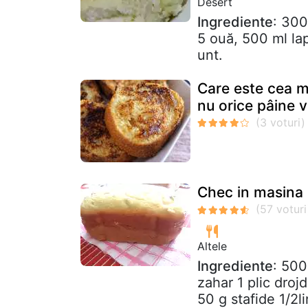
Desert
Ingrediente
: 300
5 ouă, 500 ml lap
unt.
Care este cea ma
nu orice pâine 
Chec in masina 
Altele
Ingrediente
: 500
zahar 1 plic droj
50 g stafide 1/2l