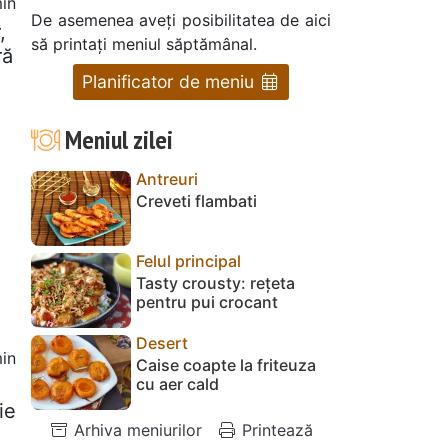
in
De asemenea aveți posibilitatea de aici
,
să printați meniul săptămânal.
ră
Planificator de meniu
Meniul zilei
Antreuri
Creveti flambati
Felul principal
Tasty crousty: rețeta
pentru pui crocant
Desert
in
Caise coapte la friteuza
cu aer cald
ie
Arhiva meniurilor
Printează