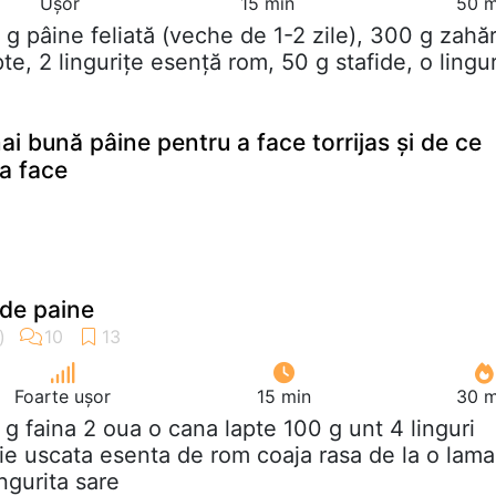
Ușor
15 min
50 m
 g pâine feliată (veche de 1-2 zile), 300 g zahăr
te, 2 lingurițe esență rom, 50 g stafide, o lingu
i bună pâine pentru a face torrijas și de ce
va face
de paine
Foarte ușor
15 min
30 m
 g faina 2 oua o cana lapte 100 g unt 4 linguri
die uscata esenta de rom coaja rasa de la o lama
ingurita sare