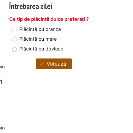
Întrebarea zilei
Ce tip de plăcintă dulce preferați ?
Plăcintă cu branza
Plăcintă cu mere
Plăcintă cu dovleac
Votează
in
 -
1
in