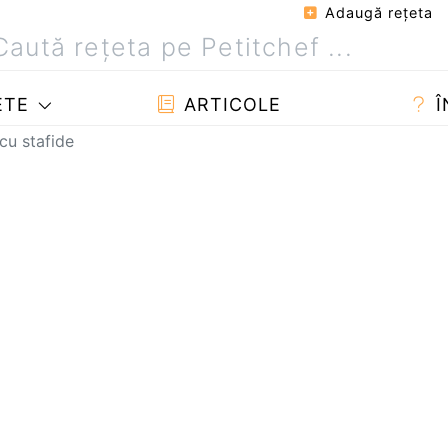
Adaugă reţeta
ETE
ARTICOLE
Î
cu stafide