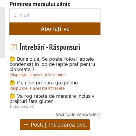
Primirea meniului zilnic
Abonați-vă
Întrebări - Răspunsuri
🤔 Buna ziua, Se poate folosi laptele
condensat in loc de lapte praf pentru
ciocolata ?
Răspunde la această întrebare
🤔 Cum se prepara gazpacho
Răspunde la această întrebare
🤔 Va rog retete de mancare inclusiv
prajituri fara gluten.
1 răspuns(uri)
Vezi toate întrebările
Postați întrebarea dvs.