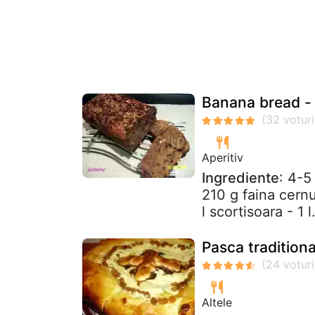
Banana bread - 
Aperitiv
Ingrediente
: 4-5
210 g faina cernut
l scortisoara - 1 l.
Pasca traditiona
Altele