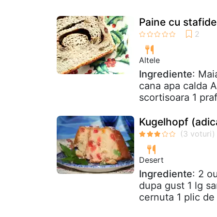
Paine cu stafide
Altele
Ingrediente
: Mai
cana apa calda Al
scortisoara 1 praf
Kugelhopf (adica
Desert
Ingrediente
: 2 o
dupa gust 1 lg sa
cernuta 1 plic de 