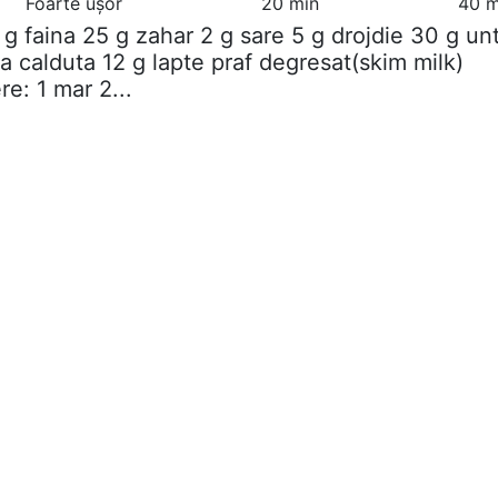
Foarte ușor
20 min
40 m
 g faina 25 g zahar 2 g sare 5 g drojdie 30 g un
a calduta 12 g lapte praf degresat(skim milk)
e: 1 mar 2...