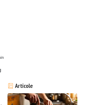
in
g
Articole