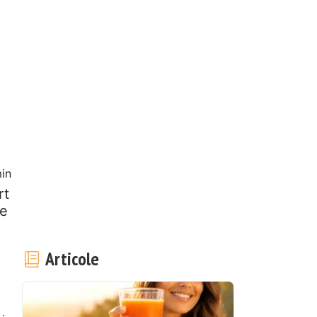
in
rt
re
Articole