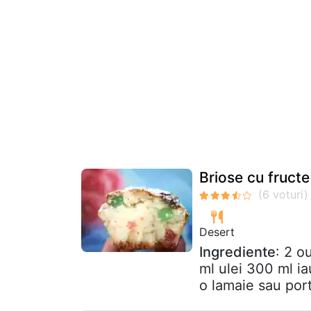
Briose cu fruct
Desert
Ingrediente
: 2 o
ml ulei 300 ml iau
o lamaie sau port