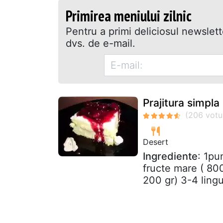
Primirea meniului zilnic
Pentru a primi deliciosul newslet
dvs. de e-mail.
Prajitura simpla i
Desert
Ingrediente
: 1pu
fructe mare ( 800
200 gr) 3-4 lingur