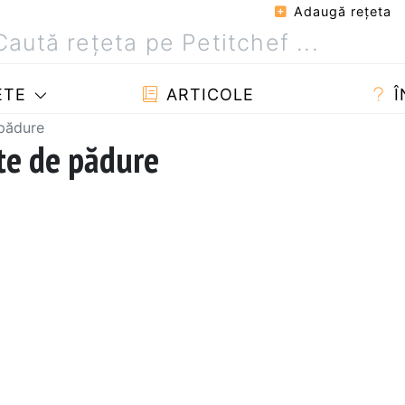
Adaugă reţeta
ETE
ARTICOLE
Î
 pădure
cte de pădure