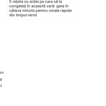
5 rețete cu ardei pe care să le
congelați în această vară: gata în
câteva minute pentru cinele rapide
din timpul iernii
in
ar
u