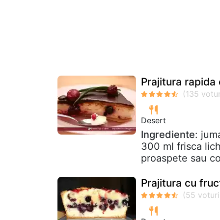
Prajitura rapida
Desert
Ingrediente
: jum
300 ml frisca li
proaspete sau co
Prajitura cu fru