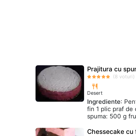
Prajitura cu sp
Desert
Ingrediente
: Pen
fin 1 plic praf d
spuma: 500 g fru
Chessecake cu 