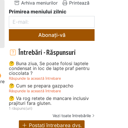
Arhiva meniurilor
Printează
Primirea meniului zilnic
Abonați-vă
Întrebări - Răspunsuri
🤔 Buna ziua, Se poate folosi laptele
condensat in loc de lapte praf pentru
ciocolata ?
Răspunde la această întrebare
re
🤔 Cum se prepara gazpacho
Răspunde la această întrebare
🤔 Va rog retete de mancare inclusiv
prajituri fara gluten.
1 răspuns(uri)
Vezi toate întrebările
Postați întrebarea dvs.