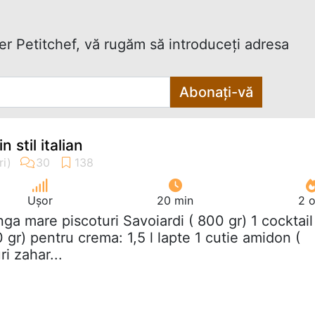
ter Petitchef, vă rugăm să introduceţi adresa
Abonați-vă
n stil italian
Ușor
20 min
2 o
nga mare piscoturi Savoiardi ( 800 gr) 1 cocktail
 gr) pentru crema: 1,5 l lapte 1 cutie amidon (
i zahar...