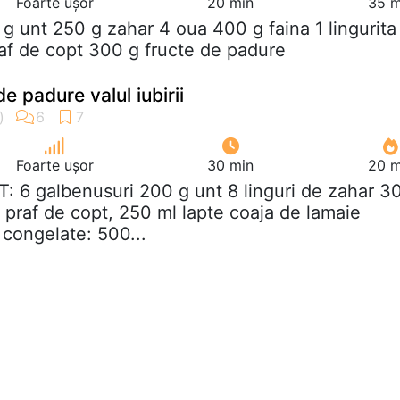
Foarte ușor
20 min
35 m
 g unt 250 g zahar 4 oua 400 g faina 1 lingurita
raf de copt 300 g fructe de padure
de padure valul iubirii
Foarte ușor
30 min
20 m
T: 6 galbenusuri 200 g unt 8 linguri de zahar 3
ta praf de copt, 250 ml lapte coaja de lamaie
 congelate: 500...