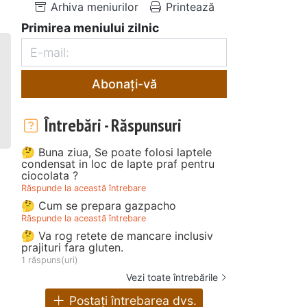
Arhiva meniurilor
Printează
Primirea meniului zilnic
Abonați-vă
Întrebări - Răspunsuri
🤔 Buna ziua, Se poate folosi laptele
condensat in loc de lapte praf pentru
ciocolata ?
Răspunde la această întrebare
🤔 Cum se prepara gazpacho
Răspunde la această întrebare
🤔 Va rog retete de mancare inclusiv
prajituri fara gluten.
1 răspuns(uri)
Vezi toate întrebările
Postați întrebarea dvs.