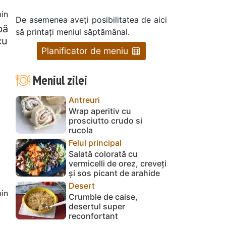
in
De asemenea aveți posibilitatea de aici
pă
să printați meniul săptămânal.
cu
Planificator de meniu
Meniul zilei
Antreuri
Wrap aperitiv cu
prosciutto crudo si
rucola
Felul principal
Salată colorată cu
vermicelli de orez, creveți
și sos picant de arahide
Desert
in
Crumble de caise,
desertul super
reconfortant