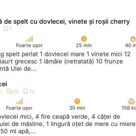
de spelt cu dovlecei, vinete și roșii cherry
Foarte ușor
25 min
40 m
 g spelt perlat 1 dovlecel mare 1 vinete mici 12
 iaurt grecesc 1 lămâie (netratată) 10 frunze
tă Ulei de...
cei
Foarte ușor
30 min
158 k
ovlecei mici, 4 fire ceapă verde, 4 căței de
i ulei de măsline, 1 lingură oțet de mere cu miere
 50 ml apă,...