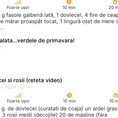
Foarte ușor
10 min
20 m
 g fasole galbenă lată, 1 dovlecel, 4 fire de cea
de mărar proaspăt tocat, 1 lingură oțet de mere 
..
 salata…verdele de primavara!
i si rosii (reteta video)
Foarte ușor
10 min
10 m
 g. de dovlecei (curatati de coaja) un ardei gras
) 3 rosii medii (decojite) 20 de masline (fara