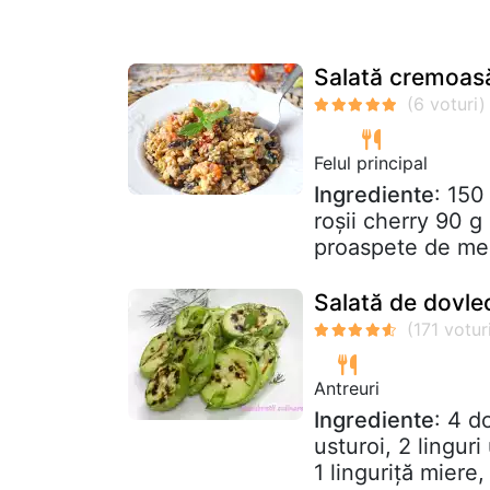
Salată cremoasă 
Felul principal
Ingrediente
: 150
roșii cherry 90 g
proaspete de men
Salată de dovle
Antreuri
Ingrediente
: 4 d
usturoi, 2 lingur
1 linguriță miere,