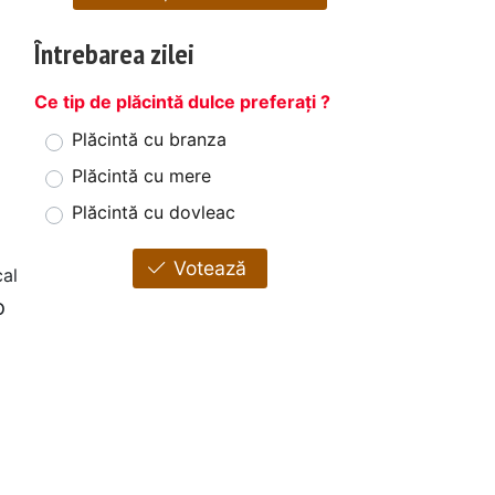
Întrebarea zilei
Ce tip de plăcintă dulce preferați ?
Plăcintă cu branza
Plăcintă cu mere
Plăcintă cu dovleac
Votează
cal
o