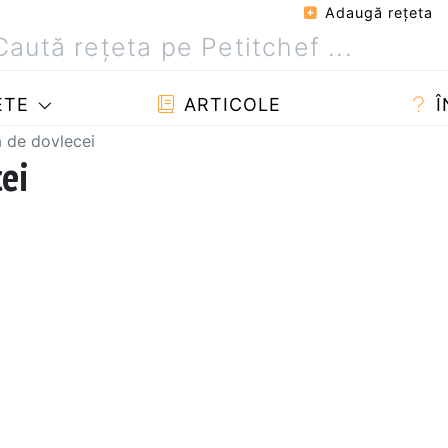
Adaugă reţeta
ETE
ARTICOLE
Î
ă de dovlecei
ei