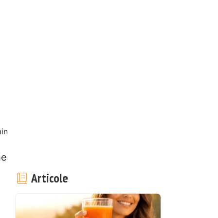
in
ne
Articole