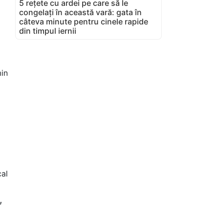
5 rețete cu ardei pe care să le
congelați în această vară: gata în
câteva minute pentru cinele rapide
din timpul iernii
in
cal
,