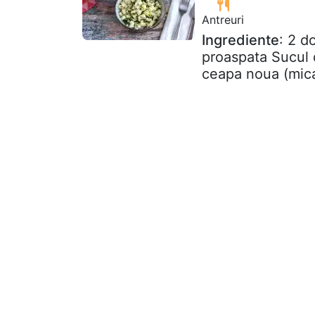
Antreuri
Ingrediente
: 2 d
proaspata Sucul d
ceapa noua (mica)