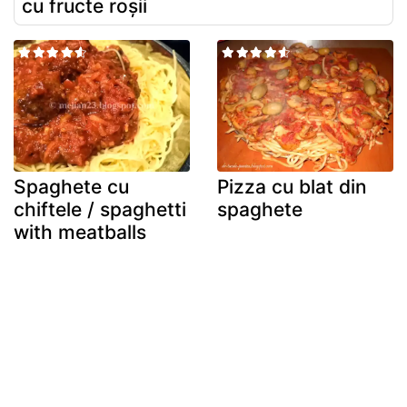
cu fructe roșii
Spaghete cu
Pizza cu blat din
chiftele / spaghetti
spaghete
with meatballs