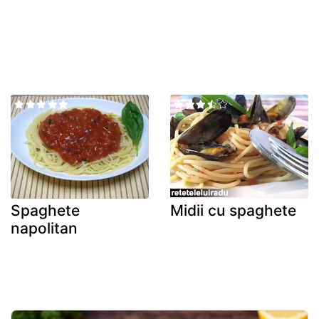
Spaghete
Midii cu spaghete
napolitan