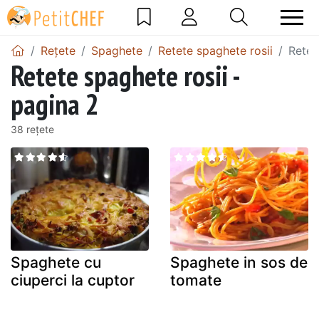
Rețete
Spaghete
Retete spaghete rosii
Retet
Retete spaghete rosii -
pagina 2
38 rețete
Spaghete cu
Spaghete in sos de
ciuperci la cuptor
tomate