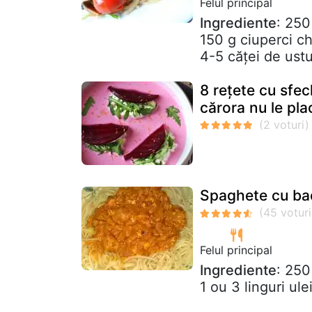
Felul principal
Ingrediente
: 250
150 g ciuperci c
4-5 căței de ustur
8 rețete cu sfec
cărora nu le pla
Spaghete cu bac
Felul principal
Ingrediente
: 250
1 ou 3 linguri u