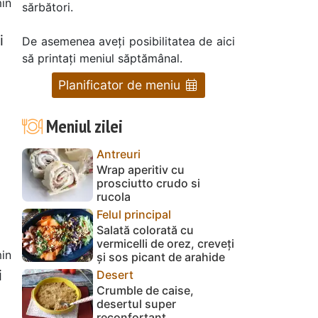
in
sărbători.
i
De asemenea aveți posibilitatea de aici
să printați meniul săptămânal.
Planificator de meniu
Meniul zilei
Antreuri
Wrap aperitiv cu
prosciutto crudo si
rucola
Felul principal
Salată colorată cu
vermicelli de orez, creveți
in
și sos picant de arahide
i
Desert
Crumble de caise,
desertul super
reconfortant