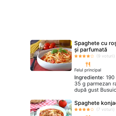
Spaghete cu roș
și parfumată
Felul principal
Ingrediente
: 190
35 g parmezan ras
după gust Busuio
Spaghete konjac