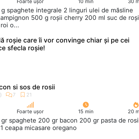
Foarte ușor
10 min
30 m
 g spaghete integrale 2 linguri ulei de măsline
hampignon 500 g roșii cherry 200 ml suc de roși
oi o...
lă roșie care îi vor convinge chiar și pe cei
ce sfecla roșie!
on si sos de rosii
Foarte ușor
15 min
20 m
 gr spaghete 200 gr bacon 200 gr pasta de rosi
lei1 ceapa micasare oregano