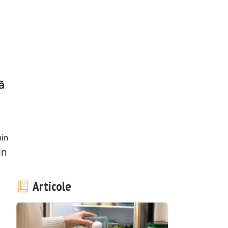
ă
in
in
Articole