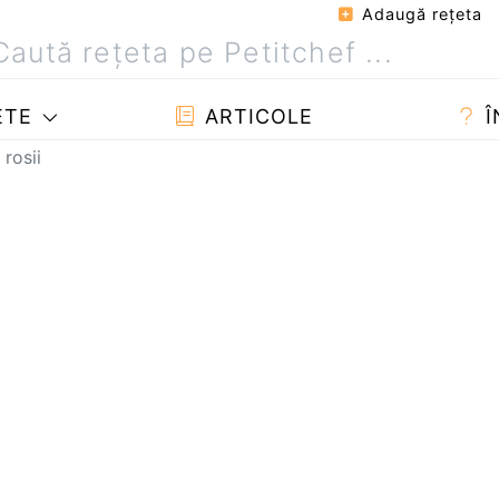
Adaugă reţeta
ETE
ARTICOLE
Î
rosii