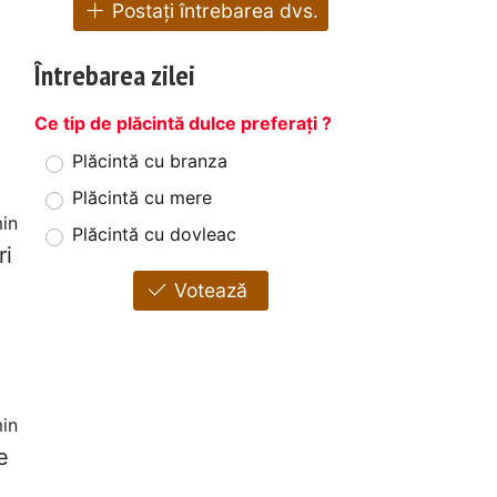
Postați întrebarea dvs.
Întrebarea zilei
Ce tip de plăcintă dulce preferați ?
Plăcintă cu branza
Plăcintă cu mere
in
Plăcintă cu dovleac
ri
Votează
in
e