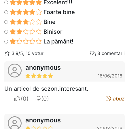
Excelent!!!
Foarte bine
Bine
Binișor
La pământ!
3.9/5, 10 voturi
3 comentarii
anonymous
16/06/2016
Un articol de sezon.interesant.
I apreciate
I do not appreciate
abuz
anonymous
20/03/2016