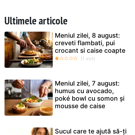
Ultimele articole
Meniul zilei, 8 august:
creveti flambati, pui
crocant si caise coapte
Meniul zilei, 7 august:
humus cu avocado,
poké bowl cu somon și
mousse de caise
Sucul care te ajută să-ți