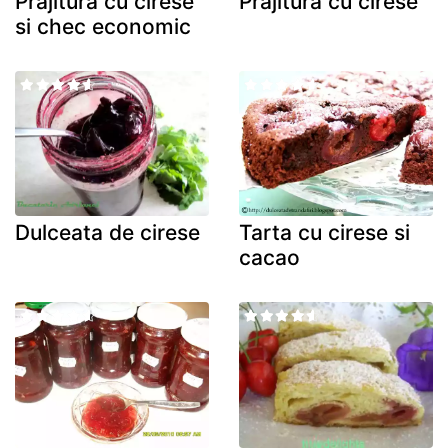
Prajitura cu cirese
Prajitura cu cirese
si chec economic
Dulceata de cirese
Tarta cu cirese si
cacao