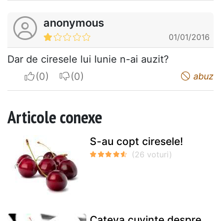
anonymous
01/01/2016
Dar de ciresele lui Iunie n-ai auzit?
I apreciate
I do not appreciate
abuz
Articole conexe
S-au copt ciresele!
Cateva cuvinte despre…