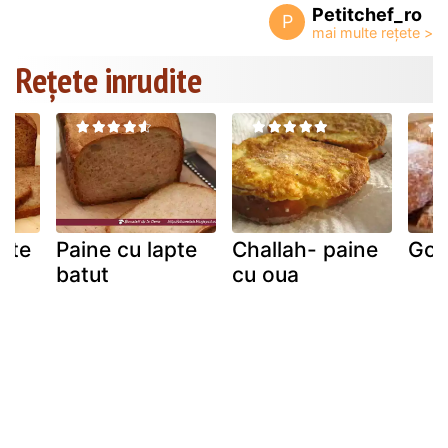
Petitchef_ro
P
Rețete inrudite
rate
Paine cu lapte
Challah- paine
Gog
batut
cu oua