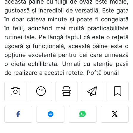
această
pâine cu fulgi de ovăz
este moale,
gustoasă și incredibil de versatilă. Este gata
în doar câteva minute și poate fi congelată
în felii, aducând mai multă practicabilitate
rutinei tale. Pe lângă faptul că este o rețetă
ușoară și funcțională, această pâine este o
opțiune excelentă pentru cei care urmează
o dietă echilibrată. Urmați cu atenție pașii
de realizare a acestei rețete. Poftă bună!
Adresează o întreb
Printează pa
Trimite
Postează o poză cu rețeta 