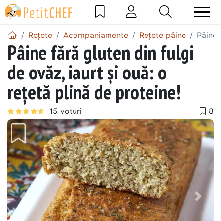
Rețete
Acompaniamente
Rețete pâine
Pâine 
Pâine fără gluten din fulgi
de ovăz, iaurt și ouă: o
rețetă plină de proteine!
Precedentul
Urmă