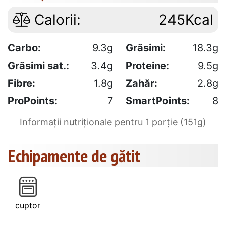
Calorii:
245Kcal
Carbo:
9.3g
Grăsimi:
18.3g
Grăsimi sat.:
3.4g
Proteine:
9.5g
Fibre:
1.8g
Zahăr:
2.8g
ProPoints:
7
SmartPoints:
8
Informații nutriționale pentru 1 porție (151g)
Echipamente de gătit
cuptor