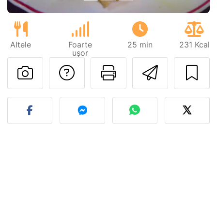
Altele
Foarte
25 min
231 Kcal
ușor
Adresează o întreb
Printează pa
Trimite
Postează o poză cu rețeta 