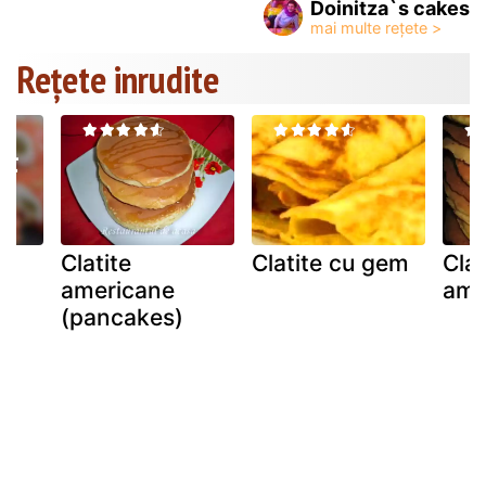
Doinitza`s cakes
Rețete inrudite
Clatite
Clatite cu gem
Cla
americane
ame
(pancakes)