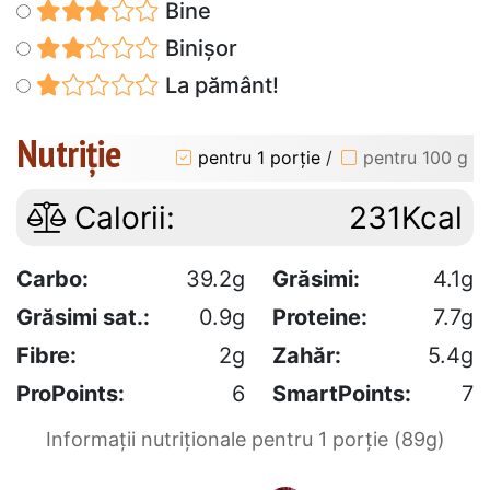
Bine
Binișor
La pământ!
Nutriție
pentru 1 porție
/
pentru 100 g
Calorii:
231Kcal
Carbo:
39.2g
Grăsimi:
4.1g
Grăsimi sat.:
0.9g
Proteine:
7.7g
Fibre:
2g
Zahăr:
5.4g
ProPoints:
6
SmartPoints:
7
Informații nutriționale pentru 1 porție (89g)