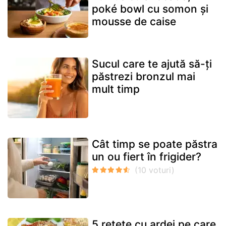
poké bowl cu somon și
mousse de caise
Sucul care te ajută să-ți
păstrezi bronzul mai
mult timp
Cât timp se poate păstra
un ou fiert în frigider?
5 rețete cu ardei pe care