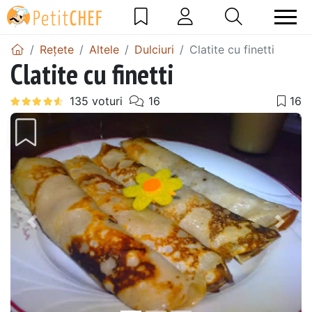
Rețete
Altele
Dulciuri
Clatite cu finetti
Clatite cu finetti
Precedentul
Urmă