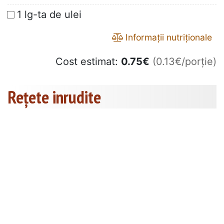
1 lg-ta de ulei
Informații nutriționale
Cost estimat:
0.75
€
(0.13€/porție)
Rețete inrudite