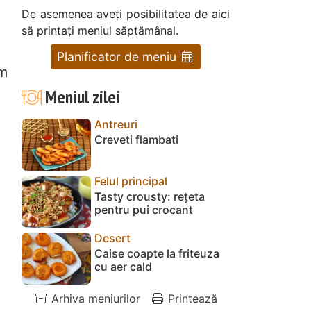
De asemenea aveți posibilitatea de aici
să printați meniul săptămânal.
Planificator de meniu
am
Meniul zilei
Antreuri
Creveti flambati
Felul principal
Tasty crousty: rețeta
pentru pui crocant
Desert
Caise coapte la friteuza
cu aer cald
Arhiva meniurilor
Printează