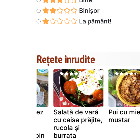
Binișor
La pământ!
Rețete inrudite
Salată de orez
Salată de vară
Pui cu mie
cu pui,
cu caise prăjite,
mustar
dovlecel,
rucola și
semințe de pin
burrata