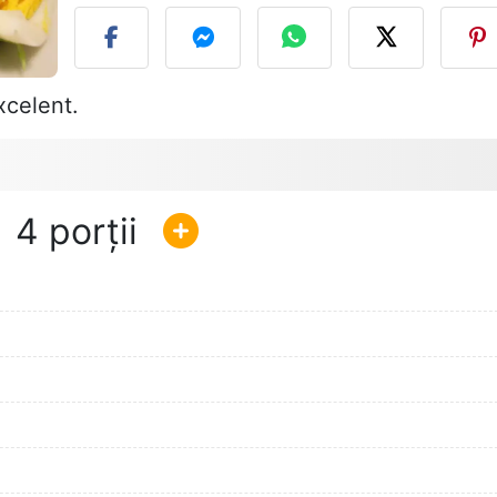
xcelent.
4