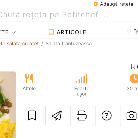
Adaugă reţeta
ETE
ARTICOLE
Î
te salată cu oțet
Salata frantuzeasca
Altele
Foarte
30 m
ușor
Trimite unui pri
Printează 
Adres
Următorul
P