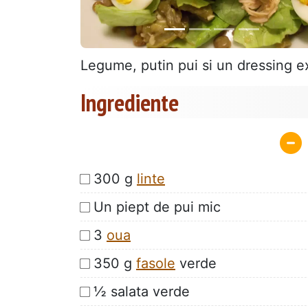
Legume, putin pui si un dressing e
Ingrediente
300 g
linte
Un piept de pui mic
3
oua
350 g
fasole
verde
½ salata verde