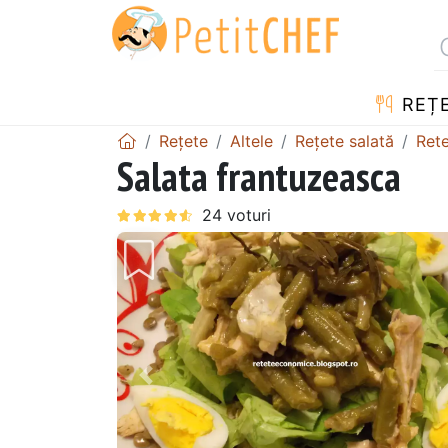
REȚ
Rețete
Altele
Rețete salată
Rete
Salata frantuzeasca
Precedentul