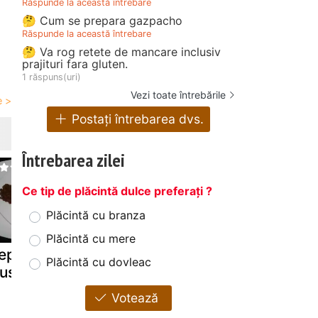
Răspunde la această întrebare
🤔 Cum se prepara gazpacho
Răspunde la această întrebare
🤔 Va rog retete de mancare inclusiv
prajituri fara gluten.
1 răspuns(uri)
Vezi toate întrebările
Postați întrebarea dvs.
Întrebarea zilei
Ce tip de plăcintă dulce preferați ?
Plăcintă cu branza
Plăcintă cu mere
ept de pui in
Blt chicken
Salata cu t
Plăcintă cu dovleac
usta de nuci
salad(salata cu
proaspat
piept de pui)
Votează