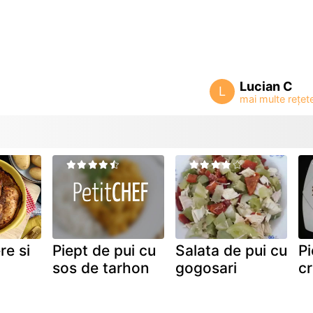
Lucian C
L
re si
Piept de pui cu
Salata de pui cu
Pi
sos de tarhon
gogosari
cr