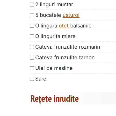
2 linguri mustar
5 bucatele
usturoi
O lingura
otet
balsamic
O lingurita miere
Cateva frunzulite rozmarin
Cateva frunzulite tarhon
Ulei de masline
Sare
Rețete inrudite