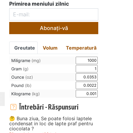
Primirea meniului zilnic
Abonați-vă
Greutate
Volum
Temperatură
Miligrame
(mg)
Gram
(g)
Ounce
(oz)
Pound
(lb)
Kilograme
(kg)
Întrebări - Răspunsuri
🤔 Buna ziua, Se poate folosi laptele
condensat in loc de lapte praf pentru
ciocolata ?