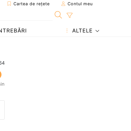
Cartea de rețete
Contul meu
NTREBĂRI
ALTELE
in
eten
pagina
ează o întrebare autorului
ostează o poză cu rețeta găti