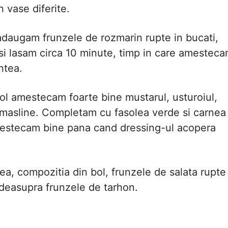
 vase diferite.
 adaugam frunzele de rozmarin rupte in bucati,
 si lasam circa 10 minute, timp in care amestec
ntea.
ol amestecam foarte bine mustarul, usturoiul,
 de masline. Completam cu fasolea verde si carnea
Amestecam bine pana cand dressing-ul acopera
tea, compozitia din bol, frunzele de salata rupte
r deasupra frunzele de tarhon.