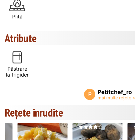
Plită
Atribute
Păstrare
la frigider
Petitchef_ro
P
Rețete inrudite