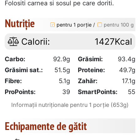
Folositi carnea si sosul pe care doriti.
Nutriție
pentru 1 porție
/
pentru 100 g
Calorii:
1427Kcal
Carbo:
92.9g
Grăsimi:
93.4g
Grăsimi sat.:
51.5g
Proteine:
49.7g
Fibre:
5.1g
Zahăr:
17.1g
ProPoints:
39
SmartPoints:
55
Informații nutriționale pentru 1 porție (653g)
Echipamente de gătit