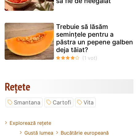
să fie de neegalat
Trebuie să lăsăm
semințele pentru a
păstra un pepene galben
deja tăiat?
Rețete
Smantana
Cartofi
Vita
Explorează rețete
Gustă lumea
Bucătărie europeană