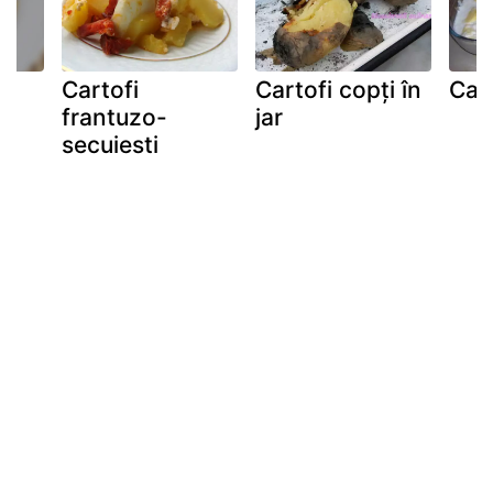
Cartofi
Cartofi copți în
Cart
frantuzo-
jar
secuiesti