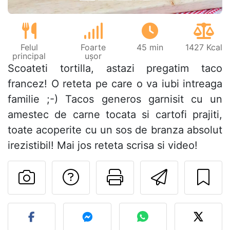
Felul
Foarte
45 min
1427 Kcal
principal
ușor
Scoateti tortilla, astazi pregatim taco
francez! O reteta pe care o va iubi intreaga
familie ;-) Tacos generos garnisit cu un
amestec de carne tocata si cartofi prajiti,
toate acoperite cu un sos de branza absolut
irezistibil! Mai jos reteta scrisa si video!
Adresează o întreb
Printează pa
Trimite
Postează o poză cu rețeta 