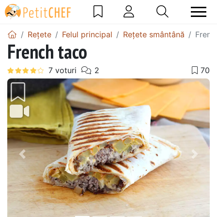
Rețete
Felul principal
Rețete smântână
Frenc
French taco
Precedentul
Urmă