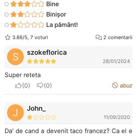
Bine
Binișor
La pământ!
3.86/5, 7 voturi
2 comentarii
szokeflorica
S
28/01/2024
Super reteta
I apreciate
I do not appreciate
abuz
John_
J
11/09/2020
Da' de cand a devenit taco francez? Ca el e