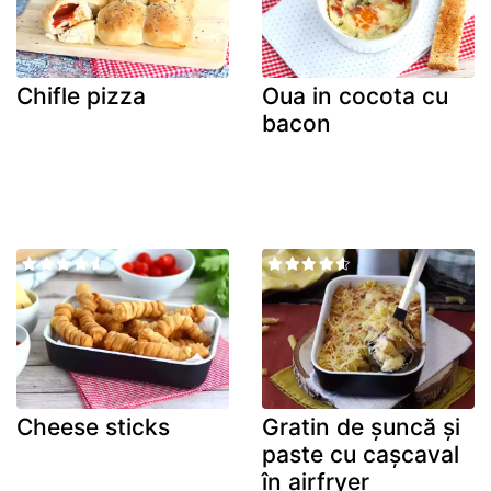
Chifle pizza
Oua in cocota cu
bacon
Cheese sticks
Gratin de șuncă și
paste cu cașcaval
în airfryer