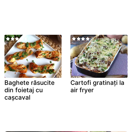
Baghete răsucite
Cartofi gratinați la
din foietaj cu
air fryer
cașcaval