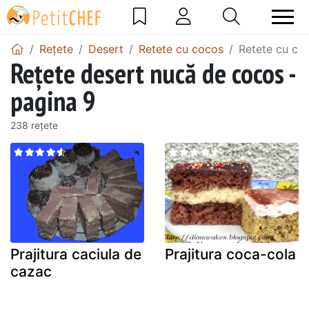
Rețete
Desert
Retete cu cocos
Retete cu co
Rețete desert nucă de cocos -
pagina 9
238 rețete
Prajitura caciula de
Prajitura coca-cola
cazac