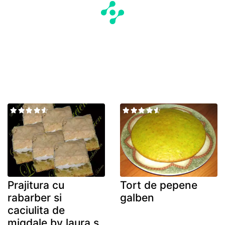
Prajitura cu
Tort de pepene
rabarber si
galben
caciulita de
migdale by laura s.