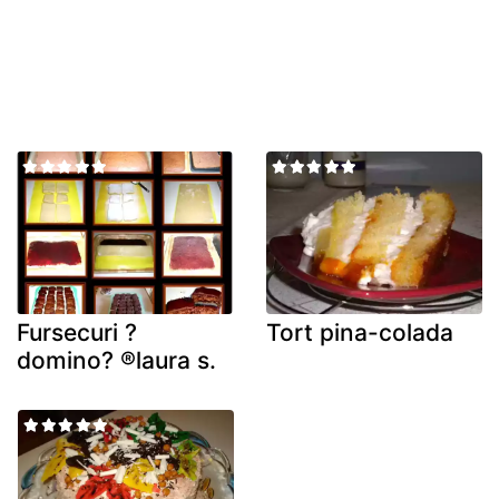
Fursecuri ?
Tort pina-colada
domino? ®laura s.