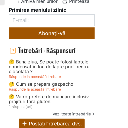
Arhiva meniurilor
Printează
Primirea meniului zilnic
Abonați-vă
Întrebări - Răspunsuri
🤔 Buna ziua, Se poate folosi laptele
condensat in loc de lapte praf pentru
ciocolata ?
Răspunde la această întrebare
🤔 Cum se prepara gazpacho
Răspunde la această întrebare
🤔 Va rog retete de mancare inclusiv
prajituri fara gluten.
1 răspuns(uri)
Vezi toate întrebările
Postați întrebarea dvs.