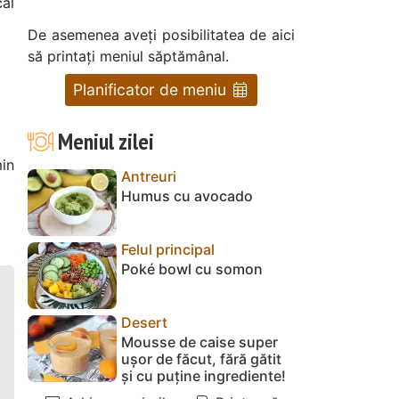
cal
De asemenea aveți posibilitatea de aici
să printați meniul săptămânal.
Planificator de meniu
Meniul zilei
in
Antreuri
i
Humus cu avocado
Felul principal
Poké bowl cu somon
Desert
Mousse de caise super
ușor de făcut, fără gătit
și cu puține ingrediente!