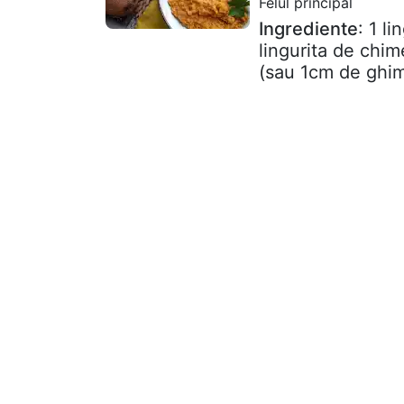
Felul principal
Ingrediente
: 1 l
lingurita de chim
(sau 1cm de ghim