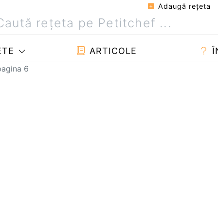
Adaugă reţeta
ETE
ARTICOLE
Î
 pagina 6