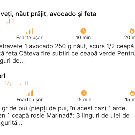
veți, năut prăjit, avocado și feta
Foarte ușor
10 min
20 m
astravete 1 avocado 250 g năut, scurs 1/2 ceapă
ă feta Câteva fire subtiri ce ceapă verde Pentr
guri de...
er!
Foarte ușor
15 min
15 m
 gr de pui (piepți de pui, în acest caz) 1 ardei
en 1 ceapă roșie Marinadă: 3 linguri de ulei de
guriță...