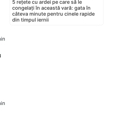
5 rețete cu ardei pe care să le
congelați în această vară: gata în
câteva minute pentru cinele rapide
din timpul iernii
in
u
in