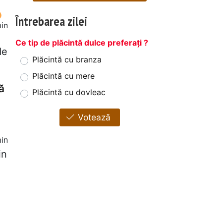
Întrebarea zilei
in
Ce tip de plăcintă dulce preferați ?
de
Plăcintă cu branza
Plăcintă cu mere
ă
Plăcintă cu dovleac
Votează
in
in