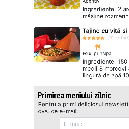
Aperitiv
Ingrediente
: 2 a
măsline rozmarin
Tajine cu vită ș
Felul principal
Ingrediente
: 150
medii 3 morcovi 3
lingură de apă 10
Primirea meniului zilnic
Pentru a primi deliciosul newslet
dvs. de e-mail.