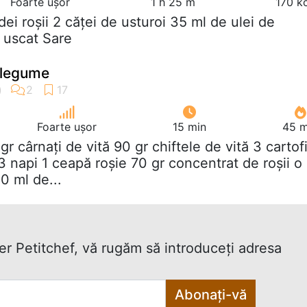
Foarte ușor
1 h 25 m
170 k
rdei roșii 2 căței de usturoi 35 ml de ulei de
 uscat Sare
i legume
Foarte ușor
15 min
45 m
 gr cârnați de vită 90 gr chiftele de vită 3 cartof
 napi 1 ceapă roșie 70 gr concentrat de roșii o
0 ml de...
ter Petitchef, vă rugăm să introduceţi adresa
Abonați-vă