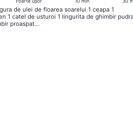
Foarte ușor
10 min
30 m
ingura de ulei de floarea soarelui 1 ceapa 1
en 1 catel de usturoi 1 lingurita de ghimbir pudr
bir proaspat...