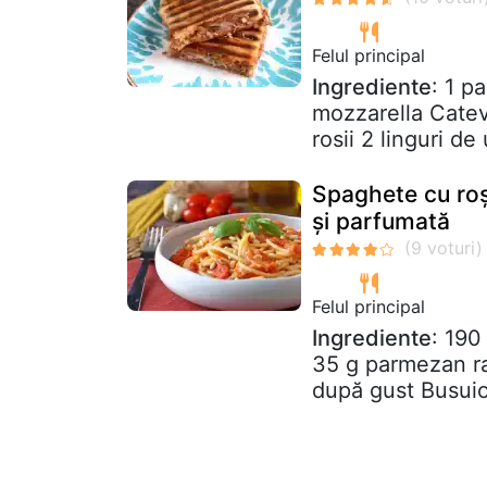
Felul principal
Ingrediente
: 1 p
mozzarella Catev
rosii 2 linguri de 
Spaghete cu roș
și parfumată
Felul principal
Ingrediente
: 190
35 g parmezan ras
după gust Busuio