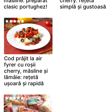
măsline: preparat
cherry: rețetă
clasic portughez!
simplă și gustoasă
Cod prăjit la air
fyrer cu roșii
cherry, măsline și
lămâie: rețetă
ușoară și rapidă