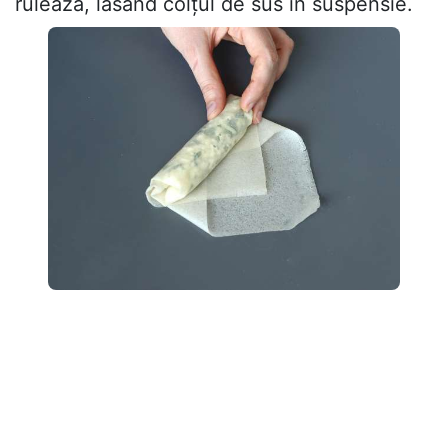
rulează, lăsând colțul de sus în suspensie.