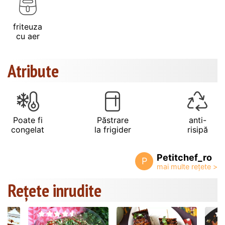
friteuza
cu aer
Atribute
Poate fi
Păstrare
anti-
congelat
la frigider
risipă
Petitchef_ro
P
Rețete inrudite