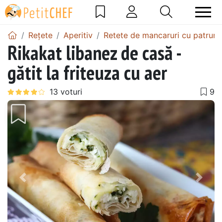
Rețete
Aperitiv
Retete de mancaruri cu patrunj
Rikakat libanez de casă -
gătit la friteuza cu aer
Precedentul
Urmă