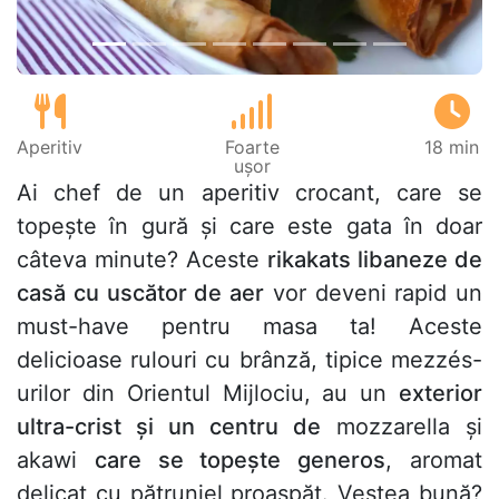
Aperitiv
Foarte
18 min
ușor
Ai chef de un aperitiv crocant, care se
topește în gură și care este gata în doar
câteva minute? Aceste
rikakats libaneze de
casă cu uscător de aer
vor deveni rapid un
must-have pentru masa ta! Aceste
delicioase rulouri cu brânză, tipice mezzés-
urilor din Orientul Mijlociu, au un
exterior
ultra-crist și un centru de
mozzarella și
akawi
care se topește generos
, aromat
delicat cu pătrunjel proaspăt. Vestea bună?