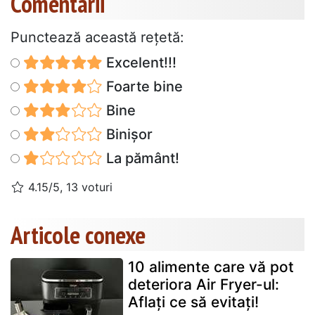
Comentarii
Punctează această reţetă:
Excelent!!!
Foarte bine
Bine
Binișor
La pământ!
4.15/5, 13 voturi
Articole conexe
10 alimente care vă pot
deteriora Air Fryer-ul:
Aflați ce să evitați!