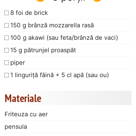
8 foi de brick
150 g brânză mozzarella rasă
100 g akawi (sau feta/brânză de vaci)
15 g pătrunjel proaspăt
piper
1 linguriță făină + 5 cl apă (sau ou)
Materiale
Friteuza cu aer
pensula