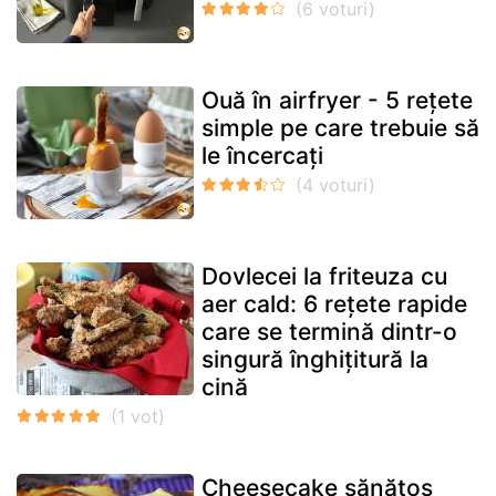
Ouă în airfryer - 5 rețete
simple pe care trebuie să
le încercați
Dovlecei la friteuza cu
aer cald: 6 rețete rapide
care se termină dintr-o
singură înghițitură la
cină
Cheesecake sănătos