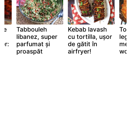
 de
Tabbouleh
Kebab lavash
Toc
libanez, super
cu tortilla, ușor
legu
aer:
parfumat și
de gătit în
meu 
i
proaspăt
airfryer!
wo