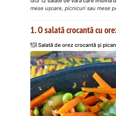
Iată
12 salate de vară care îmbină d
mese ușoare, picnicuri sau mese p
1. O salată crocantă cu ore
Salată de orez crocantă și pican