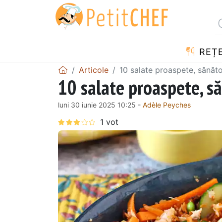
REȚ
Articole
10 salate proaspete, sănăt
10 salate proaspete, s
luni 30 iunie 2025 10:25 -
Adèle Peyches