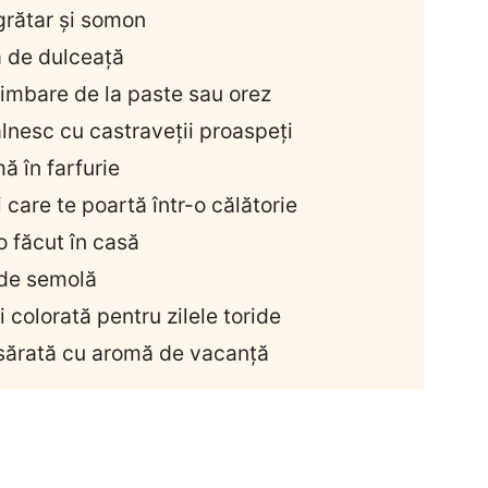
 grătar și somon
ă de dulceață
himbare de la paste sau orez
âlnesc cu castraveții proaspeți
ă în farfurie
 care te poartă într-o călătorie
o făcut în casă
i de semolă
i colorată pentru zilele toride
 sărată cu aromă de vacanță