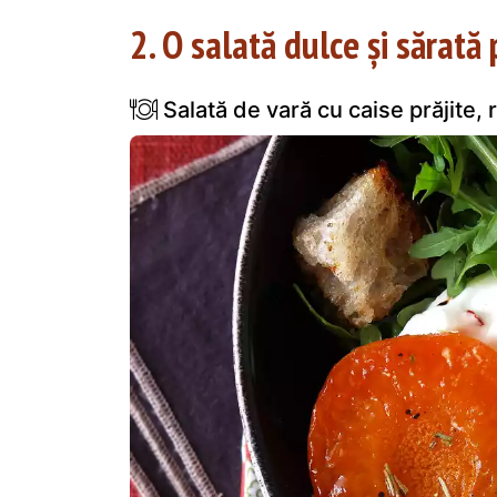
2. O salată dulce și sărată
Salată de vară cu caise prăjite, 