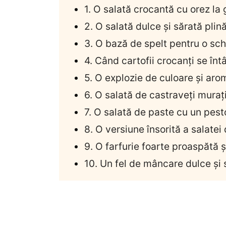
1. O salată crocantă cu orez la
2. O salată dulce și sărată plin
3. O bază de spelt pentru o sc
4. Când cartofii crocanți se înt
5. O explozie de culoare și arom
6. O salată de castraveți murați
7. O salată de paste cu un pest
8. O versiune însorită a salate
9. O farfurie foarte proaspătă ș
10. Un fel de mâncare dulce și