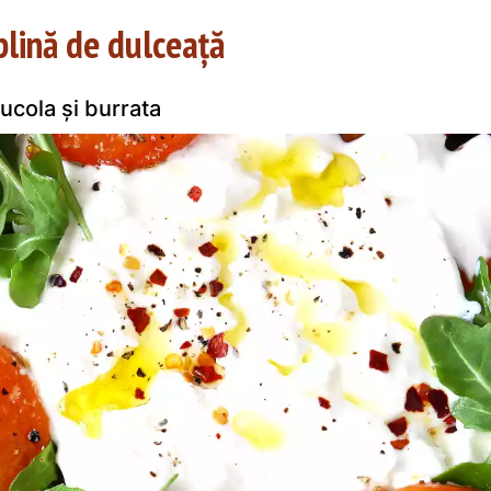
 plină de dulceață
rucola și burrata