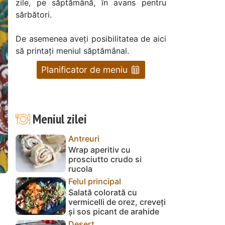
zile, pe săptămână, în avans pentru
sărbători.
De asemenea aveți posibilitatea de aici
să printați meniul săptămânal.
Planificator de meniu
Meniul zilei
Antreuri
Wrap aperitiv cu
prosciutto crudo si
rucola
Felul principal
Salată colorată cu
vermicelli de orez, creveți
și sos picant de arahide
Desert