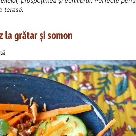
eliciul
, prospețimea și echilibrul. Perfecte pent
e terasă.
z la grătar și somon
tă