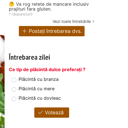
🤔 Va rog retete de mancare inclusiv
prajituri fara gluten.
1 răspuns(uri)
Vezi toate întrebările
Postați întrebarea dvs.
Întrebarea zilei
Ce tip de plăcintă dulce preferați ?
Plăcintă cu branza
Plăcintă cu mere
Plăcintă cu dovleac
Votează