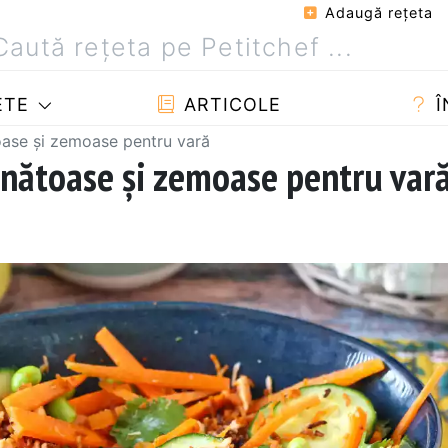
Adaugă reţeta
ETE
ARTICOLE
Î
oase și zemoase pentru vară
ănătoase și zemoase pentru var