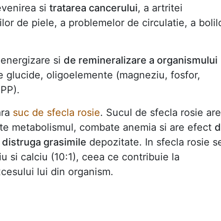
evenirea si
tratarea cancerului
, a artritei
lilor de piele, a problemelor de circulatie, a bolil
 energizare si
de remineralizare a organismului
e glucide, oligoelemente (magneziu, fosfor,
 PP).
ara
suc de sfecla rosie
. Sucul de sfecla rosie are
ste metabolismul, combate anemia si are efect
d
a
distruga grasimile
depozitate. In sfecla rosie s
 si calciu (10:1), ceea ce contribuie la
xcesului lui din organism.