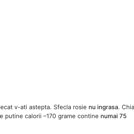
decat v-ati astepta. Sfecla rosie
nu ingrasa
. Chi
re putine calorii –170 grame contine
numai 75