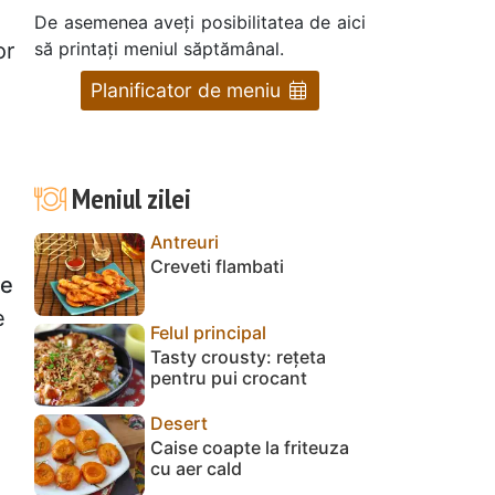
De asemenea aveți posibilitatea de aici
să printați meniul săptămânal.
or
Planificator de meniu
Meniul zilei
Antreuri
Creveti flambati
e
e
Felul principal
Tasty crousty: rețeta
pentru pui crocant
Desert
Caise coapte la friteuza
cu aer cald