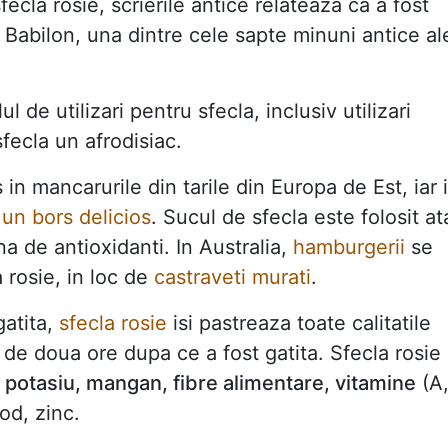
fecla rosie, scrierile antice relateaza ca a fost
 Babilon, una dintre cele sapte minuni antice al
ul de utilizari pentru sfecla, inclusiv utilizari
fecla un afrodisiac.
 in mancarurile din tarile din Europa de Est, iar 
a
un bors delicios
. Sucul de sfecla este folosit at
na de antioxidanti. In Australia,
hamburgerii
se
 rosie, in loc de
castraveti murati
.
gatita,
sfecla rosie
isi pastreaza toate calitatile
de doua ore dupa ce a fost gatita. Sfecla rosie
c, potasiu, mangan, fibre alimentare, vitamine
(A
iod, zinc.