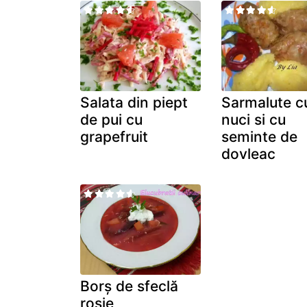
Salata din piept
Sarmalute c
de pui cu
nuci si cu
grapefruit
seminte de
dovleac
Borș de sfeclă
roșie