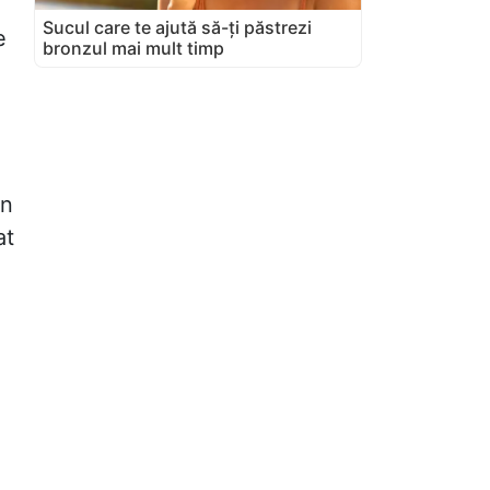
Sucul care te ajută să-ți păstrezi
e
bronzul mai mult timp
in
at
,