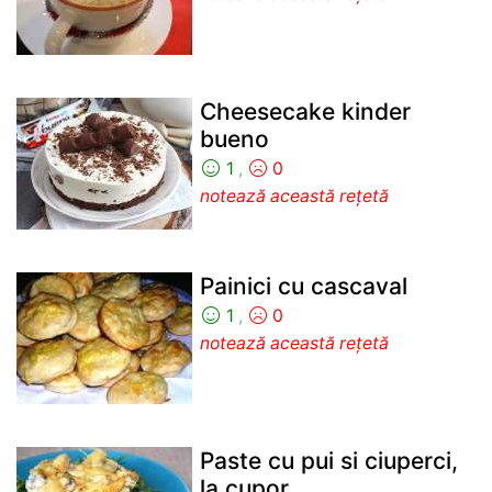
Cheesecake kinder
bueno
1
,
0
notează această rețetă
Painici cu cascaval
1
,
0
notează această rețetă
Paste cu pui si ciuperci,
la cupor