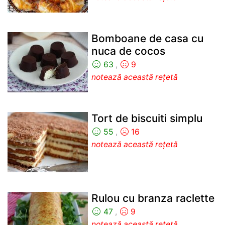
Bomboane de casa cu
nuca de cocos
63
,
9
notează această rețetă
Tort de biscuiti simplu
55
,
16
notează această rețetă
Rulou cu branza raclette
47
,
9
notează această rețetă