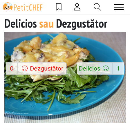
Delicios
sau
Dezgustător
0
Dezgustător
Delicios
1