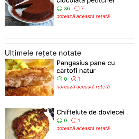
ciocolata petitchef
36
,
7
notează această rețetă
Ultimele rețete notate
Pangasius pane cu
cartofi natur
0
,
1
notează această rețetă
Chiftelute de dovlecei
0
,
1
notează această rețetă