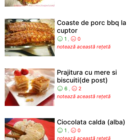
Coaste de porc bbq la
cuptor
1
,
0
notează această rețetă
Prajitura cu mere si
biscuiti(de post)
6
,
2
notează această rețetă
Ciocolata calda (alba)
1
,
0
notează această rețetă