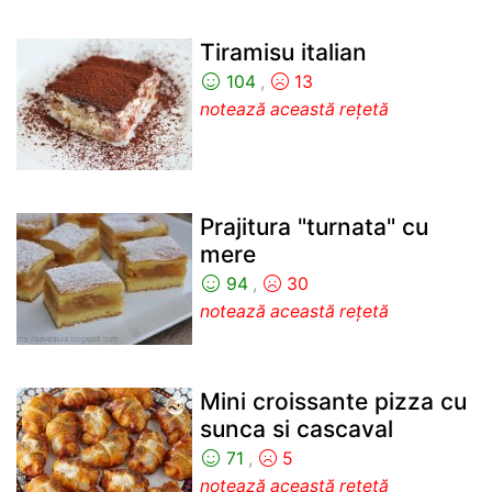
Tiramisu italian
104
,
13
notează această rețetă
Prajitura "turnata" cu
mere
94
,
30
notează această rețetă
Mini croissante pizza cu
sunca si cascaval
71
,
5
notează această rețetă