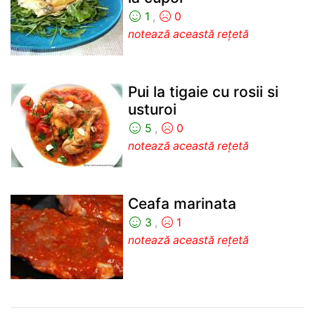
1
,
0
notează această rețetă
Pui la tigaie cu rosii si
usturoi
5
,
0
notează această rețetă
Ceafa marinata
3
,
1
notează această rețetă