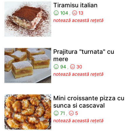
Tiramisu italian
104
,
13
notează această rețetă
Prajitura "turnata" cu
mere
94
,
30
notează această rețetă
Mini croissante pizza cu
sunca si cascaval
71
,
5
notează această rețetă