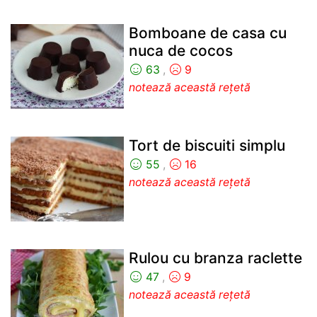
Bomboane de casa cu
nuca de cocos
63
,
9
notează această rețetă
Tort de biscuiti simplu
55
,
16
notează această rețetă
Rulou cu branza raclette
47
,
9
notează această rețetă