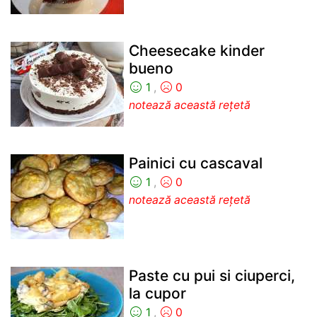
Cheesecake kinder
bueno
1
,
0
notează această rețetă
Painici cu cascaval
1
,
0
notează această rețetă
Paste cu pui si ciuperci,
la cupor
1
,
0