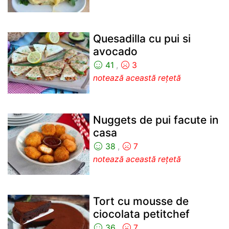
Quesadilla cu pui si
avocado
41
,
3
notează această rețetă
Nuggets de pui facute in
casa
38
,
7
notează această rețetă
Tort cu mousse de
ciocolata petitchef
36
,
7