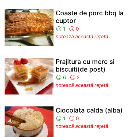
Coaste de porc bbq la
cuptor
1
,
0
notează această rețetă
Prajitura cu mere si
biscuiti(de post)
6
,
2
notează această rețetă
Ciocolata calda (alba)
1
,
0
notează această rețetă