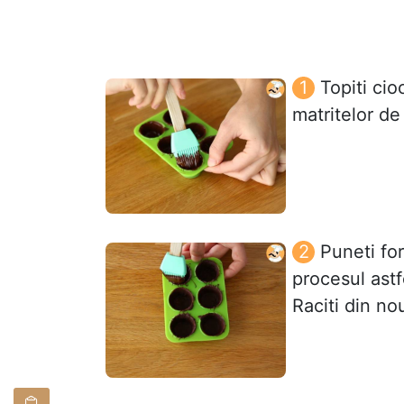
Topiti ci
matritelor d
Puneti for
procesul astf
Raciti din no