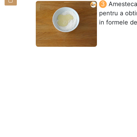
Amestecat
pentru a obti
in formele d