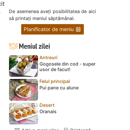
it
De asemenea aveți posibilitatea de aici
e
să printați meniul săptămânal.
Planificator de meniu
Meniul zilei
Antreuri
Gogosele din cod - super
usor de facut!
Felul principal
Pui pane cu alune
Desert
Oranais