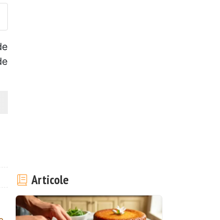
de
de
Articole
e