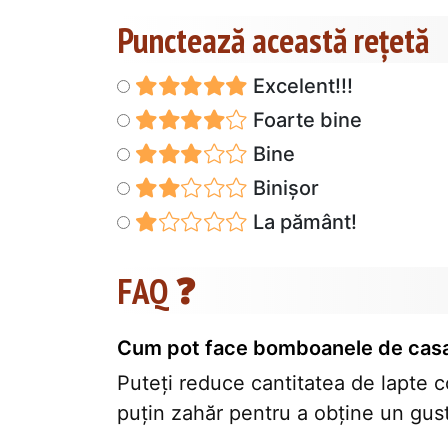
Punctează această reţetă
Excelent!!!
Foarte bine
Bine
Binișor
La pământ!
FAQ ❓
Cum pot face bomboanele de casa 
Puteți reduce cantitatea de lapte c
puțin zahăr pentru a obține un gust