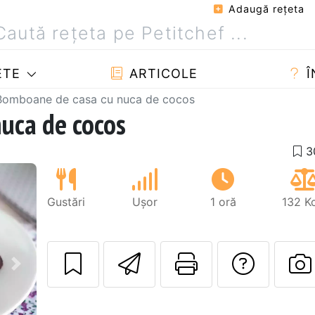
Adaugă reţeta
ETE
ARTICOLE
Î
Bomboane de casa cu nuca de cocos
uca de cocos
Gustări
Ușor
1 oră
132 K
Trimite unui pri
Printează 
Adres
Următorul
P