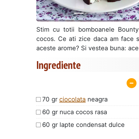
Stim cu totii bomboanele Bounty
cocos. Ce ati zice daca am face 
aceste arome? Si vestea buna: acea
Ingrediente
70 gr
ciocolata
neagra
60 gr nuca cocos rasa
60 gr lapte condensat dulce