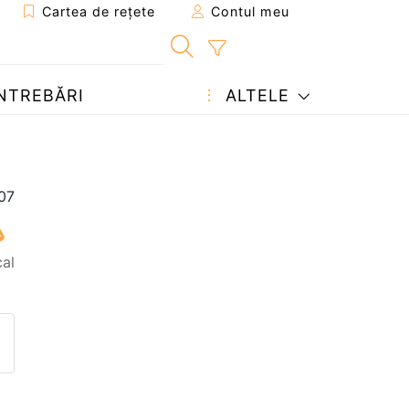
Cartea de rețete
Contul meu
NTREBĂRI
ALTELE
cal
eten
pagina
ează o întrebare autorului
ostează o poză cu rețeta găti