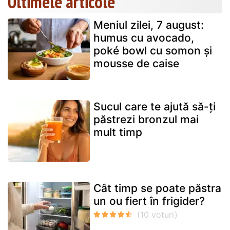
Ultimele articole
Meniul zilei, 7 august:
humus cu avocado,
poké bowl cu somon și
mousse de caise
Sucul care te ajută să-ți
păstrezi bronzul mai
mult timp
Cât timp se poate păstra
un ou fiert în frigider?