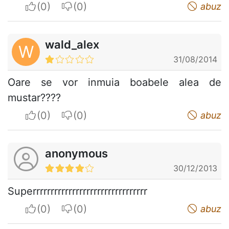
I apreciate
I do not appreciate
abuz
wald_alex
W
31/08/2014
Oare se vor inmuia boabele alea de
mustar????
I apreciate
I do not appreciate
abuz
anonymous
30/12/2013
Superrrrrrrrrrrrrrrrrrrrrrrrrrrrrrrr
I apreciate
I do not appreciate
abuz