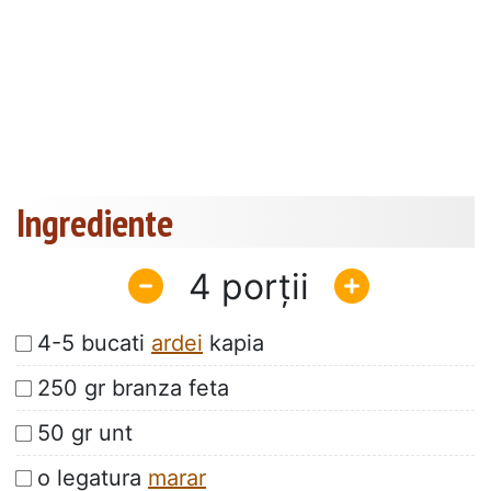
Ingrediente
4
4-5 bucati
ardei
kapia
250 gr branza feta
50 gr unt
o legatura
marar