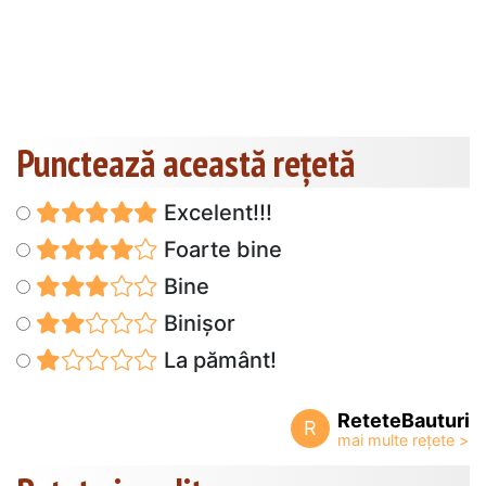
Punctează această reţetă
Excelent!!!
Foarte bine
Bine
Binișor
La pământ!
ReteteBauturi
R