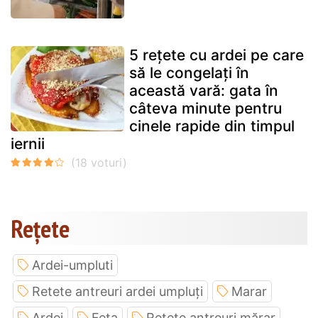
5 rețete cu ardei pe care
să le congelați în
această vară: gata în
câteva minute pentru
cinele rapide din timpul
iernii
Rețete
Ardei-umpluti
Retete antreuri ardei umpluți
Marar
Ardei
Feta
Rețete antreuri mărar