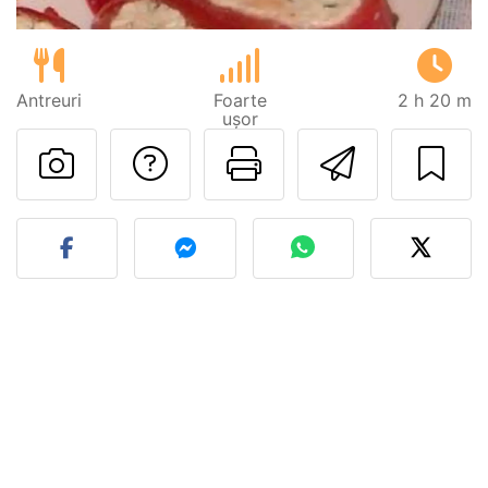
Antreuri
Foarte
2 h 20 m
ușor
Adresează o întreb
Printează pa
Trimite
Postează o poză cu rețeta 