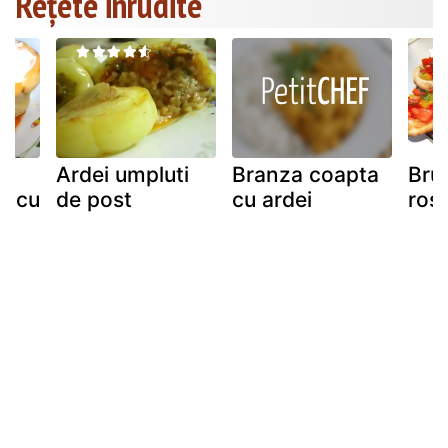
Rețete inrudite
Ardei umpluti
Branza coapta
Bru
i cu
de post
cu ardei
rosi
i