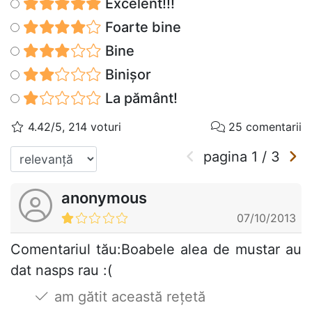
Excelent!!!
Foarte bine
Bine
Binișor
La pământ!
4.42/5, 214 voturi
25 comentarii
pagina
1
/
3
anonymous
07/10/2013
Comentariul tău:Boabele alea de mustar au
dat nasps rau :(
am gătit această rețetă