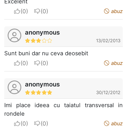
Excelent
I apreciate
I do not appreciate
abuz
anonymous
13/02/2013
Sunt buni dar nu ceva deosebit
I apreciate
I do not appreciate
abuz
anonymous
30/12/2012
Imi place ideea cu taiatul transversal in
rondele
I apreciate
I do not appreciate
abuz