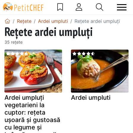
Rețete
Ardei umpluti
Rețete ardei umpluți
Rețete ardei umpluți
35 rețete
Ardei umpluți
Ardei umpluti
vegetarieni la
cuptor: rețeta
ușoară și gustoasă
cu legume și