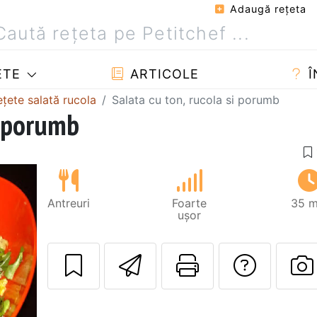
Adaugă reţeta
ETE
ARTICOLE
Î
ețete salată rucola
Salata cu ton, rucola si porumb
i porumb
Antreuri
Foarte
35 m
ușor
Trimite unui pri
Printează 
Adres
P