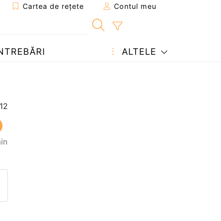
Cartea de rețete
Contul meu
NTREBĂRI
ALTELE
in
eten
pagina
ează o întrebare autorului
ostează o poză cu rețeta găti