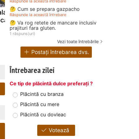
Răspunde la această întrebare
🤔 Cum se prepara gazpacho
lata de linte
Salata de ton
Salata cu t
Răspunde la această întrebare
 cartofi dulci
cu andive
🤔 Va rog retete de mancare inclusiv
prajituri fara gluten.
1 răspuns(uri)
Vezi toate întrebările
Postați întrebarea dvs.
Întrebarea zilei
Ce tip de plăcintă dulce preferați ?
Plăcintă cu branza
Plăcintă cu mere
Plăcintă cu dovleac
Votează