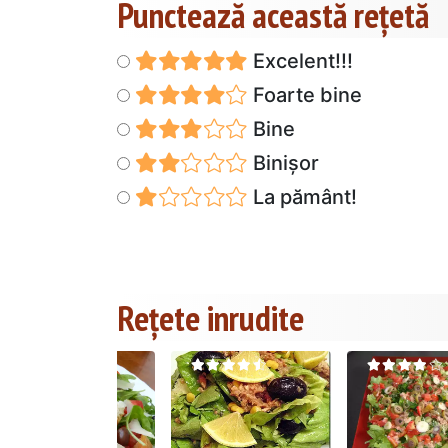
Punctează această reţetă
Excelent!!!
Foarte bine
Bine
Binișor
La pământ!
Rețete inrudite