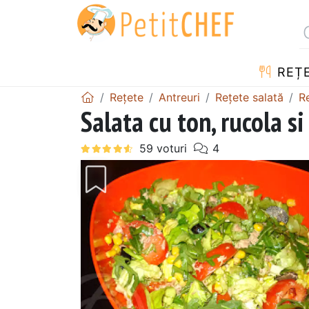
REȚ
Rețete
Antreuri
Rețete salată
R
Salata cu ton, rucola s