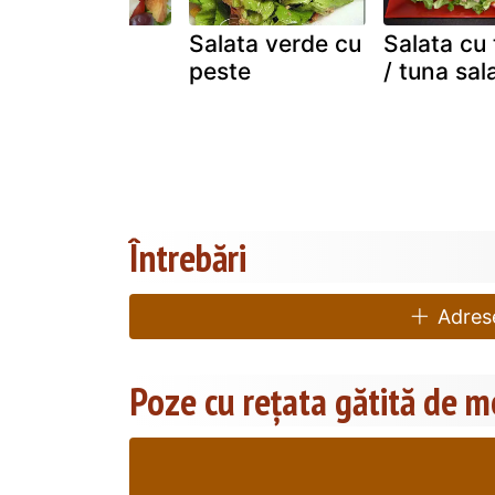
Salată cu
Salata verde cu
Salata cu 
rucola
peste
/ tuna sal
Întrebări
Adrese
Poze cu rețata gătită de 