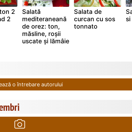
ton 2
Salată
Salata de
Sa
ad 2
mediteraneană
curcan cu sos
si
de orez: ton,
tonnato
măsline, roșii
uscate și lămâie
ază o întrebare autorului
membri