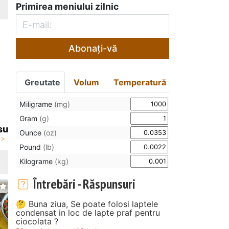
Primirea meniului zilnic
Abonați-vă
Greutate
Volum
Temperatură
Miligrame
(mg)
Gram
(g)
su
Ounce
(oz)
Pound
(lb)
Kilograme
(kg)
Întrebări - Răspunsuri
🤔 Buna ziua, Se poate folosi laptele
condensat in loc de lapte praf pentru
ciocolata ?