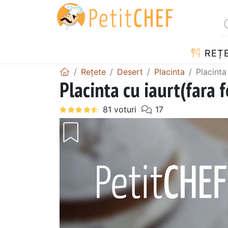
REȚ
Rețete
Desert
Placinta
Placinta
Placinta cu iaurt(fara f