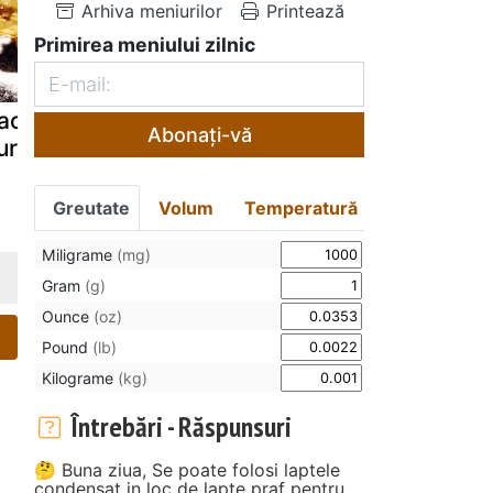
Arhiva meniurilor
Printează
Primirea meniului zilnic
acinta cu
placinta cu cas
Placinta cu
Abonați-vă
urt
proaspat de oi
rubarba si
bezea (rete
video)
Greutate
Volum
Temperatură
Miligrame
(mg)
Gram
(g)
Ounce
(oz)
Pound
(lb)
Kilograme
(kg)
Întrebări - Răspunsuri
🤔 Buna ziua, Se poate folosi laptele
condensat in loc de lapte praf pentru