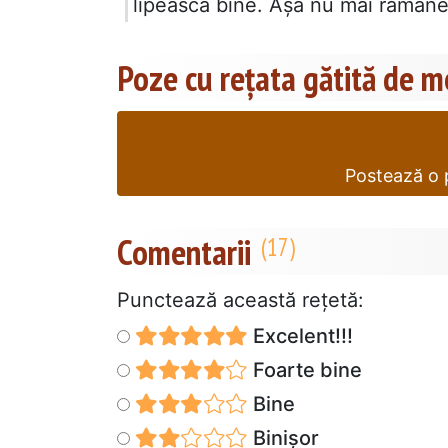
lipească bine. Așa nu mai rămâne 
Poze cu rețata gătită de 
Postează o p
Comentarii
Punctează această reţetă:
Excelent!!!
Foarte bine
Bine
Binișor