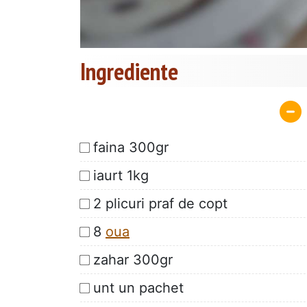
Ingrediente
faina 300gr
iaurt 1kg
2 plicuri praf de copt
8
oua
zahar 300gr
unt un pachet