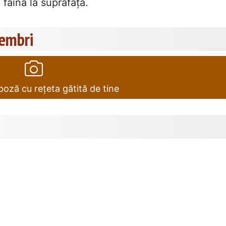
făină la suprafață.
membri
oză cu rețeta gătită de tine