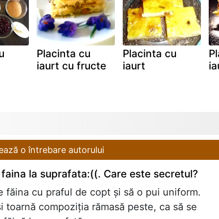
u
Placinta cu
Placinta cu
Pl
iaurt cu fructe
iaurt
ia
ază o întrebare autorului
faina la suprafata:((. Care este secretul?
 făina cu praful de copt și să o pui uniform.
 și toarnă compoziția rămasă peste, ca să se