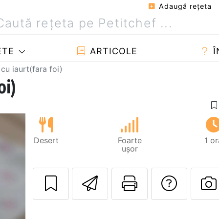
Adaugă reţeta
ETE
ARTICOLE
Î
 cu iaurt(fara foi)
oi)
Desert
Foarte
1 or
ușor
Trimite unui pri
Printează 
Adres
P