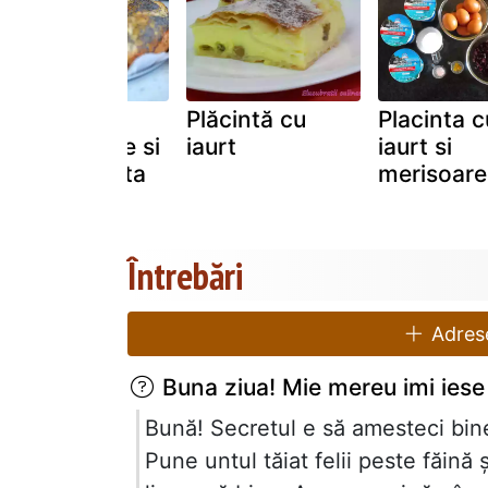
Placinta cu
Plăcintă cu
Placinta c
branza dulce si
iaurt
iaurt si
iaurt in crusta
merisoare
de mac
Întrebări
Adrese
Buna ziua! Mie mereu imi iese 
Bună! Secretul e să amesteci bine
Pune untul tăiat felii peste făină