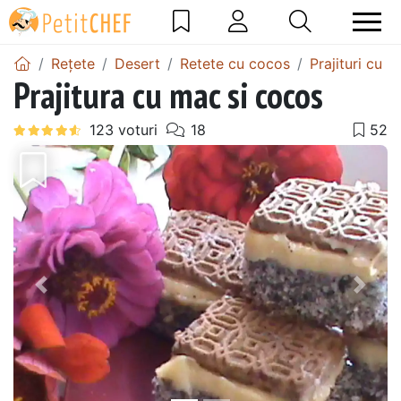
Rețete
Desert
Retete cu cocos
Prajituri cu 
Prajitura cu mac si cocos
Precedentul
Urmă