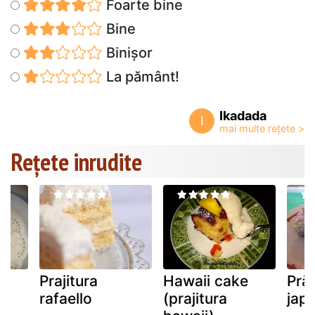
Foarte bine
Bine
Binișor
La pământ!
Ikadada
I
Rețete inrudite
Prajitura
Hawaii cake
Prăj
rafaello
(prajitura
jap