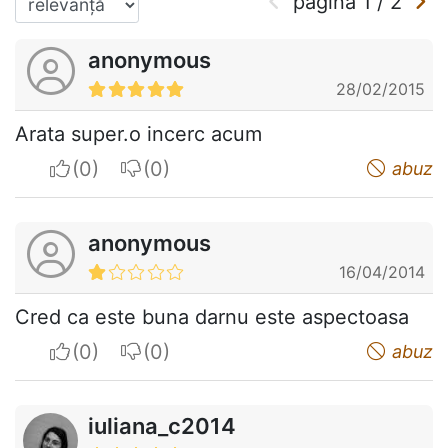
pagina
1
/
2
anonymous
28/02/2015
Arata super.o incerc acum
I apreciate
I do not appreciate
abuz
anonymous
16/04/2014
Cred ca este buna darnu este aspectoasa
I apreciate
I do not appreciate
abuz
iuliana_c2014