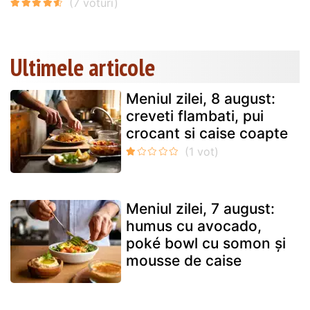
Ultimele articole
Meniul zilei, 8 august:
creveti flambati, pui
crocant si caise coapte
Meniul zilei, 7 august:
humus cu avocado,
poké bowl cu somon și
mousse de caise