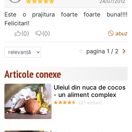
24/07/2012
Este o prajitura foarte foarte buna!!!!
Felicitari!
I apreciate
I do not appreciate
abuz
pagina
1
/
2
Articole conexe
Uleiul din nuca de cocos
- un aliment complex