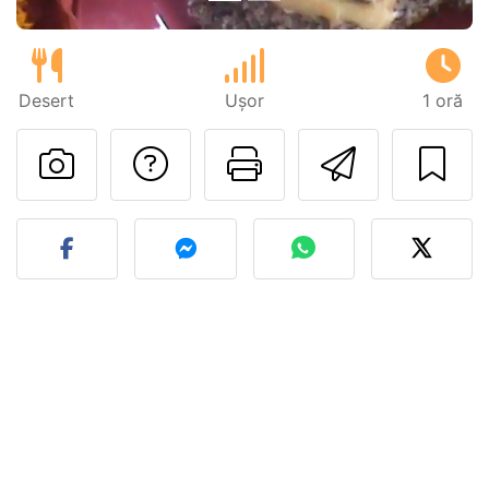
Desert
Ușor
1 oră
Adresează o întreb
Printează pa
Trimite
Postează o poză cu rețeta 