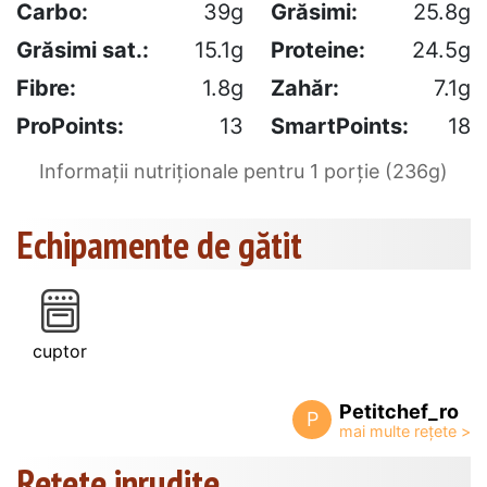
Carbo:
39g
Grăsimi:
25.8g
Grăsimi sat.:
15.1g
Proteine:
24.5g
Fibre:
1.8g
Zahăr:
7.1g
ProPoints:
13
SmartPoints:
18
Informații nutriționale pentru 1 porție (236g)
Echipamente de gătit
cuptor
Petitchef_ro
P
Rețete inrudite