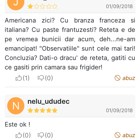
J
01/09/2018
Americana zici? Cu branza franceza si
italiana? Cu paste frantuzesti? Reteta e de
pe vremea bunicii dar acum, deh...ne-am
emancipat! "Observatiile" sunt cele mai tari!
Concluzia? Dati-o dracu' de reteta, gatiti cu
ce gasiti prin camara sau frigider!
I apreciate
I do not appreciate
abuz
nelu_ududec
N
01/09/2018
Este ok !
I apreciate
I do not appreciate
abuz