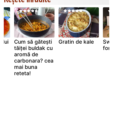
ului
Cum să gătești
Gratin de kale
Swi
tăiței buldak cu
fon
aromă de
carbonara? cea
mai buna
reteta!