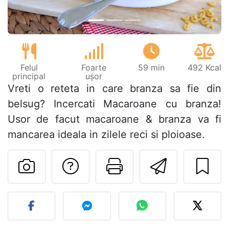
Felul
Foarte
59 min
492 Kcal
principal
ușor
Vreti o reteta in care branza sa fie din
belsug? Incercati Macaroane cu branza!
Usor de facut macaroane & branza va fi
mancarea ideala in zilele reci si ploioase.
Adresează o întreb
Printează pa
Trimite
Postează o poză cu rețeta 