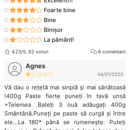
Excelent!!!
Foarte bine
Bine
Binișor
La pământ!
4.23/5, 62 voturi
6 comentarii
Agnes
04/01/2020
Vă dau o rețetă mai sinplă și mai sănătoasă
!400g Paste fierte puneți în tavă unsă
+Telemea .Bateți 3 ouă adăugați 400g
Smântână.Puneți pe paste să curgă și între
ele...La 180* până se rumenește. Puteți