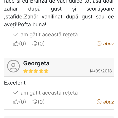
face și cu Brânză de vaci dulce tot așa doar
zahăr după gust și scorțișoare
,stafide,Zahăr vanilinat după gust sau ce
aveți!Poftă bună!
am gătit această rețetă
I apreciate
I do not appreciate
abuz
Georgeta
14/09/2018
Excelent
am gătit această rețetă
I apreciate
I do not appreciate
abuz