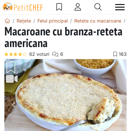
Rețete
Felul principal
Retete cu macaroane
M
Macaroane cu branza-reteta
americana
Precedentul
Urmă