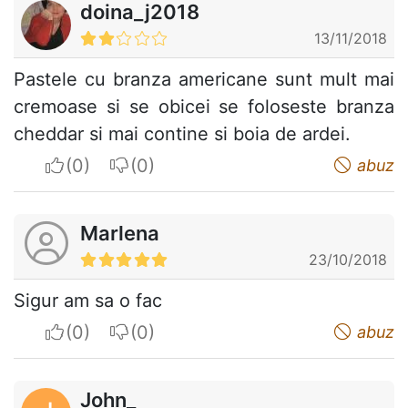
doina_j2018
13/11/2018
Pastele cu branza americane sunt mult mai
cremoase si se obicei se foloseste branza
cheddar si mai contine si boia de ardei.
I apreciate
I do not appreciate
abuz
Marlena
23/10/2018
Sigur am sa o fac
I apreciate
I do not appreciate
abuz
John_