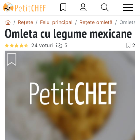
Rețete
Felul principal
Rețete omletă
Omleta 
Omleta cu legume mexicane