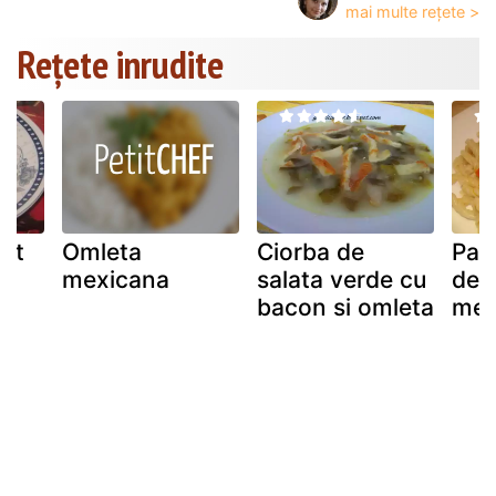
Rețete inrudite
pat
Omleta
Ciorba de
Pas
mexicana
salata verde cu
de p
bacon si omleta
mex