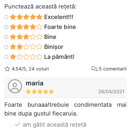
Punctează această reţetă:
Excelent!!!
Foarte bine
Bine
Binișor
La pământ!
4.54/5, 24 voturi
5 comentarii
maria
26/04/2021
Foarte bunaaa!trebuie condimentata mai
bine dupa gustul fiecaruia.
am gătit această rețetă