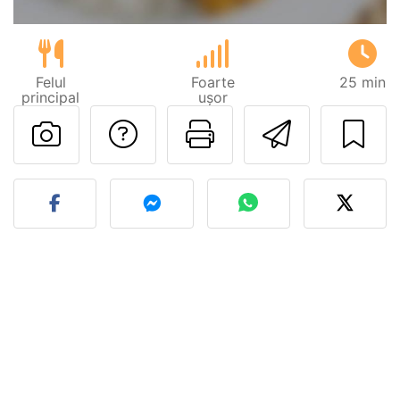
Felul
Foarte
25 min
principal
ușor
Adresează o întreb
Printează pa
Trimite
Postează o poză cu rețeta 