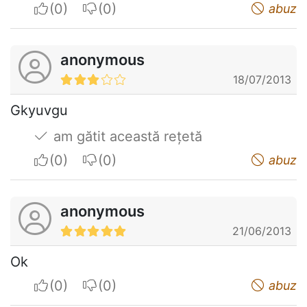
I apreciate
I do not appreciate
abuz
anonymous
18/07/2013
Gkyuvgu
am gătit această rețetă
I apreciate
I do not appreciate
abuz
anonymous
21/06/2013
Ok
I apreciate
I do not appreciate
abuz