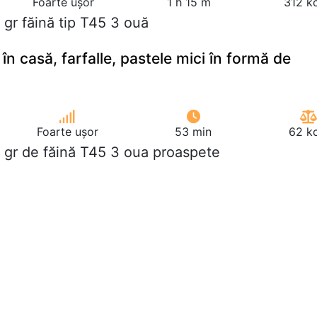
Foarte ușor
1 h 15 m
312 k
 gr făină tip T45 3 ouă
n casă, farfalle, pastele mici în formă de
Foarte ușor
53 min
62 kc
 gr de făină T45 3 oua proaspete