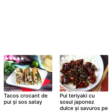
Tacos crocant de
Pui teriyaki cu
pui și sos satay
sosul japonez
dulce și savuros pe