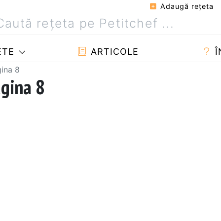
Adaugă reţeta
ETE
ARTICOLE
Î
gina 8
agina 8