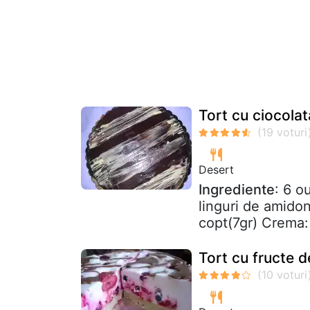
Tort cu ciocola
Desert
Ingrediente
: 6 o
linguri de amidon
copt(7gr) Crema: 
Tort cu fructe 