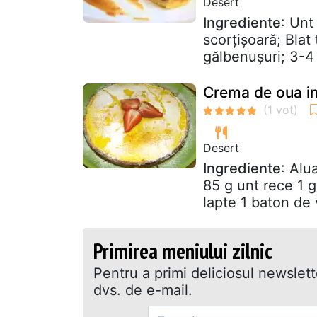
Desert
Ingrediente
: Unt
scorțișoară; Blat
gălbenușuri; 3-4 
Crema de oua in 
Desert
Ingrediente
: Alu
85 g unt rece 1 
lapte 1 baton de v
Primirea meniului zilnic
Pentru a primi deliciosul newslet
dvs. de e-mail.