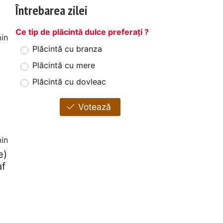
Întrebarea zilei
Ce tip de plăcintă dulce preferați ?
in
Plăcintă cu branza
Plăcintă cu mere
Plăcintă cu dovleac
Votează
in
e)
af