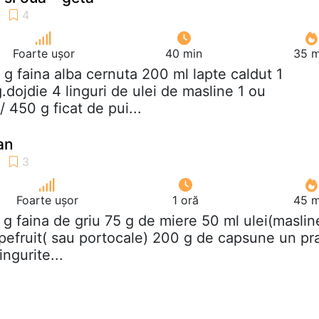
Foarte ușor
40 min
35 m
 g faina alba cernuta 200 ml lapte caldut 1
g.dojdie 4 linguri de ulei de masline 1 ou
 450 g ficat de pui...
an
Foarte ușor
1 oră
45 m
 g faina de griu 75 g de miere 50 ml ulei(maslin
pefruit( sau portocale) 200 g de capsune un pr
ingurite...