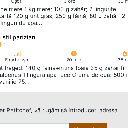
Ușor
3 ore
30 m
 de mere 1 kg mere; 100 g zahăr; 2 lingurițe
 tartă 120 g unt gras; 250 g făină; 80 g zahăr; 2
linguri de apă...
stil parizian
Foarte ușor
20 min
35 m
at fraged: 140 g faina+intins foaia 35 g zahar fin
galbenus 1 lingura apa rece Crema de oua: 500 
anilie 75...
ter Petitchef, vă rugăm să introduceţi adresa