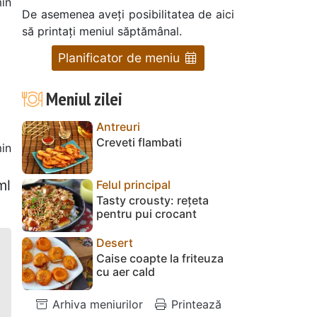
in
De asemenea aveți posibilitatea de aici
să printați meniul săptămânal.
Planificator de meniu
Meniul zilei
Antreuri
Creveti flambati
in
ml
Felul principal
Tasty crousty: rețeta
pentru pui crocant
Desert
Caise coapte la friteuza
cu aer cald
Arhiva meniurilor
Printează