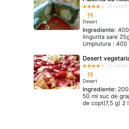
Desert
Ingrediente
: 400
lingurita sare 25
Umplutura : 400 /
Desert vegetari
Desert
Ingrediente
: 200
50 ml suc de gra
de copt(7,5 g) 2 l