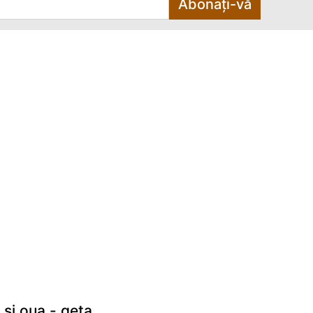
Abonați-vă
 si oua - geta