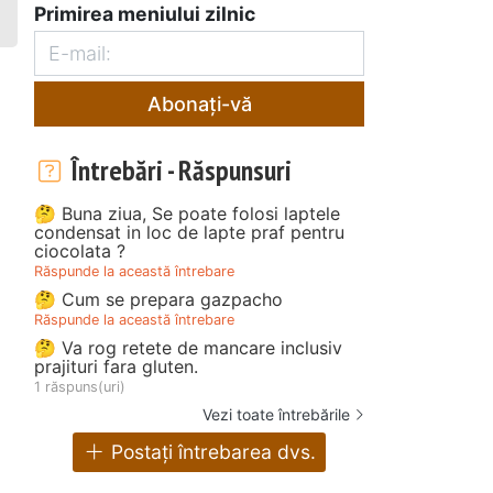
Primirea meniului zilnic
Abonați-vă
Întrebări - Răspunsuri
🤔 Buna ziua, Se poate folosi laptele
condensat in loc de lapte praf pentru
ciocolata ?
Răspunde la această întrebare
🤔 Cum se prepara gazpacho
Răspunde la această întrebare
🤔 Va rog retete de mancare inclusiv
prajituri fara gluten.
1 răspuns(uri)
Vezi toate întrebările
Postați întrebarea dvs.