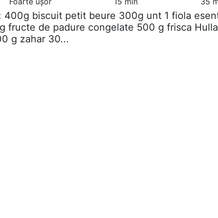
Foarte ușor
15 min
35 m
t: 400g biscuit petit beure 300g unt 1 fiola esen
 fructe de padure congelate 500 g frisca Hulla
0 g zahar 30...