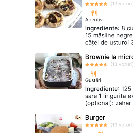
Aperitiv
Ingrediente
: 8 c
15 măsline negre 
cățel de usturoi 3
Brownie la mic
Gustări
Ingrediente
: 125
sare 1 lingurita 
(optional): zahar
Burger