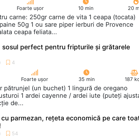
Foarte ușor
10 min
20 m
tru carne: 250gr carne de vita 1 ceapa (tocata)
aine 50g 1 ou sare piper ierburi de Provence
lata ceapa feliata...
 sosul perfect pentru fripturile și grătarele
Foarte ușor
35 min
187 k
gr pătrunjel (un buchet) 1 lingură de oregano
usturoi 1 ardei cayenne / ardei iute (puteți ajust
ție de...
i cu parmezan, rețeta economică pe care toa
!