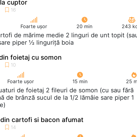
 la cuptor
Foarte ușor
20 min
243 kc
artofi de mărime medie 2 linguri de unt topit (sa
sare piper ½ linguriță boia
din foietaj cu somon
Foarte ușor
15 min
25 m
luaturi de foietaj 2 fileuri de somon (cu sau fără
ă de brânză sucul de la 1/2 lămâie sare piper 1
e)
v din cartofi si bacon afumat