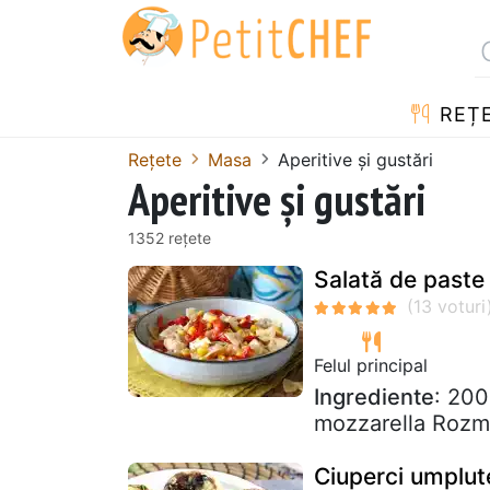
REȚ
Rețete
Masa
Aperitive și gustări
Aperitive și gustări
1352 rețete
Salată de paste 
Felul principal
Ingrediente
: 200
mozzarella Rozma
Ciuperci umplute