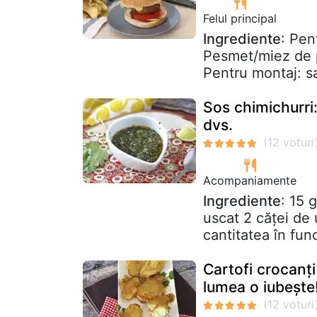
Felul principal
Ingrediente
: Pen
Pesmet/miez de p
Pentru montaj: sa
Sos chimichurri:
dvs.
Acompaniamente
Ingrediente
: 15 
uscat 2 căței de 
cantitatea în func
Cartofi crocanț
lumea o iubește