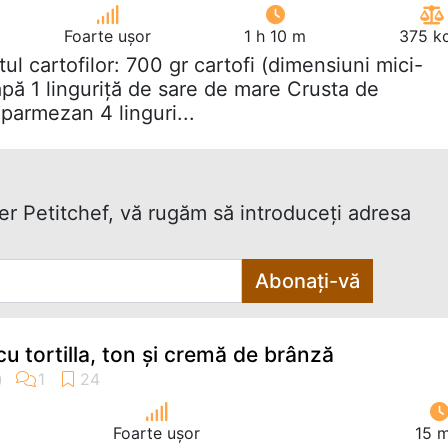
Foarte ușor
1 h 10 m
375 kc
itul cartofilor: 700 gr cartofi (dimensiuni mici-
 apă 1 linguriță de sare de mare Crusta de
parmezan 4 linguri...
ter Petitchef, vă rugăm să introduceţi adresa
Abonați-vă
 cu tortilla, ton și cremă de brânză
Foarte ușor
15 m