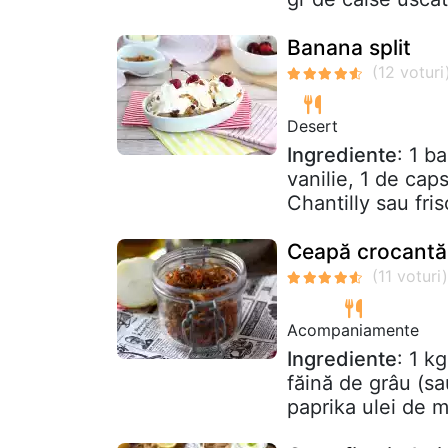
Banana split
Desert
Ingrediente
: 1 b
vanilie, 1 de cap
Chantilly sau fri
Ceapă crocantă î
Acompaniamente
Ingrediente
: 1 k
făină de grâu (sa
paprika ulei de m