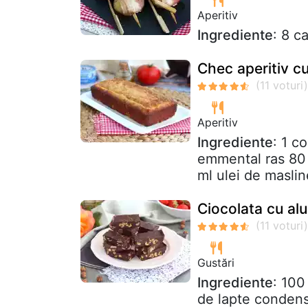
Aperitiv
Ingrediente
: 8 c
Chec aperitiv c
Aperitiv
Ingrediente
: 1 c
emmental ras 80 
ml ulei de maslin
Ciocolata cu al
Gustări
Ingrediente
: 100
de lapte condensa