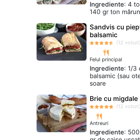
Ingrediente
: 4 t
140 gr ton mărunț
Sandvis cu piept
balsamic
Felul principal
Ingrediente
: 1/3
balsamic (sau ote
soare
Brie cu migdale 
Antreuri
Ingrediente
: 500
gr de caise usca