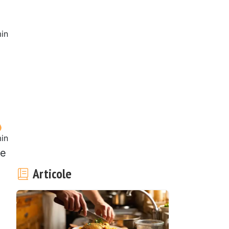
in
in
de
Articole