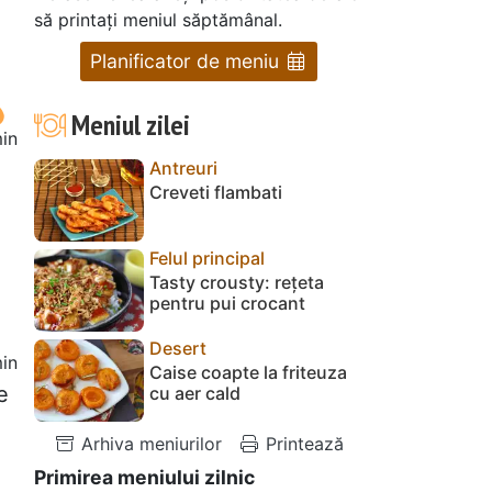
să printați meniul săptămânal.
Planificator de meniu
Meniul zilei
in
Antreuri
Creveti flambati
Felul principal
Tasty crousty: rețeta
pentru pui crocant
Desert
in
Caise coapte la friteuza
e
cu aer cald
Arhiva meniurilor
Printează
Primirea meniului zilnic