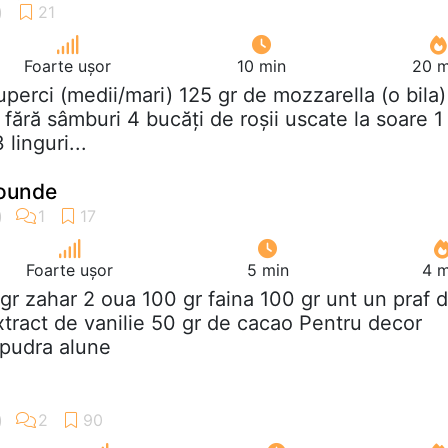
Foarte ușor
10 min
20 m
iuperci (medii/mari) 125 gr de mozzarella (o bila)
fără sâmburi 4 bucăți de roșii uscate la soare 1
 linguri...
rounde
Foarte ușor
5 min
4 m
 gr zahar 2 oua 100 gr faina 100 gr unt un praf 
extract de vanilie 50 gr de cacao Pentru decor
 pudra alune