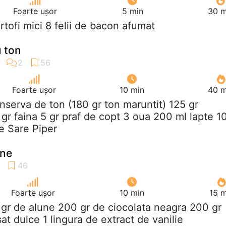
Foarte ușor
5 min
30 m
artofi mici 8 felii de bacon afumat
u ton
Foarte ușor
10 min
40 m
onserva de ton (180 gr ton maruntit) 125 gr
gr faina 5 gr praf de copt 3 oua 200 ml lapte 1
e Sare Piper
une
Foarte ușor
10 min
15 m
 gr de alune 200 gr de ciocolata neagra 200 gr
t dulce 1 lingura de extract de vanilie