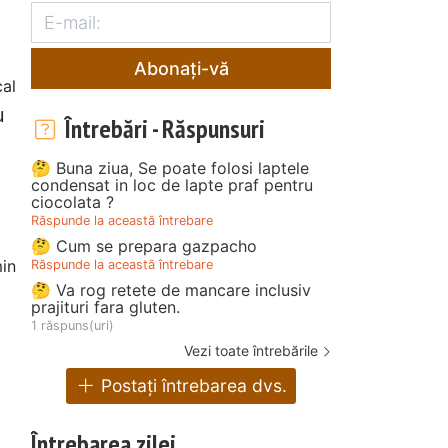
Abonați-vă
al
u
Întrebări - Răspunsuri
🤔 Buna ziua, Se poate folosi laptele
condensat in loc de lapte praf pentru
ciocolata ?
Răspunde la această întrebare
🤔 Cum se prepara gazpacho
in
Răspunde la această întrebare
🤔 Va rog retete de mancare inclusiv
prajituri fara gluten.
1 răspuns(uri)
Vezi toate întrebările
Postați întrebarea dvs.
Întrebarea zilei