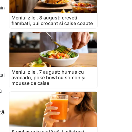
in
Meniul zilei, 8 august: creveti
flambati, pui crocant si caise coapte
Meniul zilei, 7 august: humus cu
cal
avocado, poké bowl cu somon și
mousse de caise
a
tă
Sucul care te ajută să-ți păstrezi