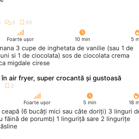
Foarte ușor
10 min
5 m
anana 3 cupe de inghetata de vanilie (sau 1 de
suni si 1 de ciocolata) sos de ciocolata crema
sca migdale cirese
n air fryer, super crocantă și gustoasă
Foarte ușor
5 min
18 m
g ceapă (6 bucăți mici sau câte doriți) 3 linguri d
u făină de porumb) 1 linguriță sare 2 lingurițe
ăsline