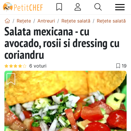
Rețete
Antreuri
Rețete salată
Rețete salată de
Salata mexicana - cu
avocado, rosii si dressing cu
coriandru
Precedentul
Urmă