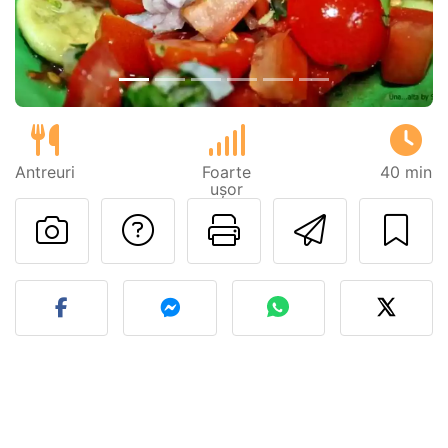
Antreuri
Foarte
40 min
ușor
Adresează o întreb
Printează pa
Trimite
Postează o poză cu rețeta 