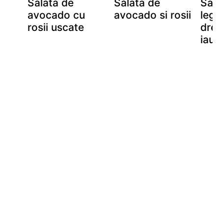
Salata de
Salata de
Sal
avocado cu
avocado si rosii
leg
rosii uscate
dre
iaur