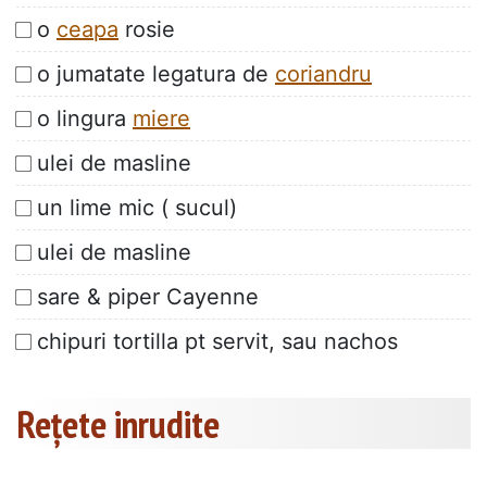
o
ceapa
rosie
o jumatate legatura de
coriandru
o lingura
miere
ulei de masline
un lime mic ( sucul)
ulei de masline
sare & piper Cayenne
chipuri tortilla pt servit, sau nachos
Rețete inrudite