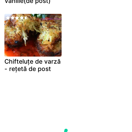
vanilie(de post)
Chifteluțe de varză
- rețetă de post