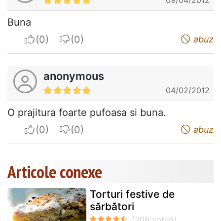
Buna
I apreciate
I do not appreciate
abuz
anonymous
04/02/2012
O prajitura foarte pufoasa si buna.
I apreciate
I do not appreciate
abuz
Articole conexe
Torturi festive de
sărbători