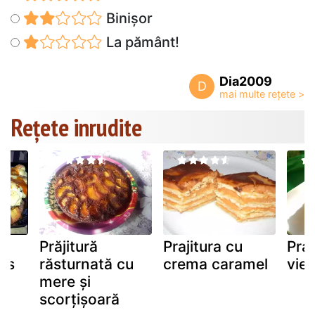
Binișor
La pământ!
Dia2009
D
Rețete inrudite
Prăjitură
Prajitura cu
Praj
sos
răsturnată cu
crema caramel
vie
mere și
scorțișoară