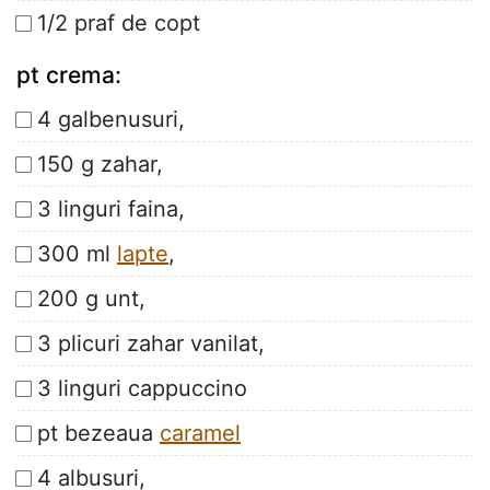
1/2 praf de copt
pt crema:
4 galbenusuri,
150 g zahar,
3 linguri faina,
300 ml
lapte
,
200 g unt,
3 plicuri zahar vanilat,
3 linguri cappuccino
pt bezeaua
caramel
4 albusuri,