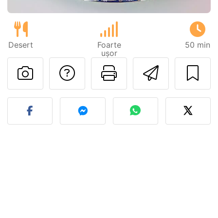
Desert
Foarte
50 min
ușor
Adresează o întreb
Printează pa
Trimite
Postează o poză cu rețeta 