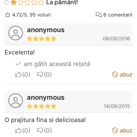
La pământ!
4.72/5, 95 voturi
6 comentarii
anonymous
08/09/2016
Excelenta!
am gătit această rețetă
I apreciate
I do not appreciate
abuz
anonymous
14/09/2015
O prajitura fina si delicioasa!
I apreciate
I do not appreciate
abuz