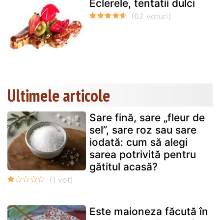
Eclerele, tentatii dulci
Ultimele articole
Sare fină, sare „fleur de
sel”, sare roz sau sare
iodată: cum să alegi
sarea potrivită pentru
gătitul acasă?
Este maioneza făcută în