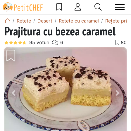
Rețete
Desert
Retete cu caramel
Rețete prăj
Prajitura cu bezea caramel
Precedentul
Urmă