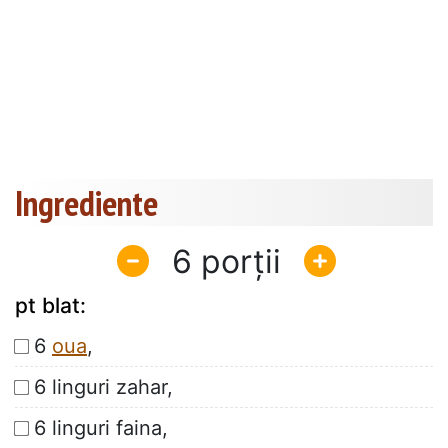
Ingrediente
6
pt blat:
6
oua
,
6 linguri zahar,
6 linguri faina,