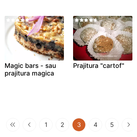
Magic bars - sau
Prajitura "cartof"
prajitura magica
(current)
1
2
3
4
5