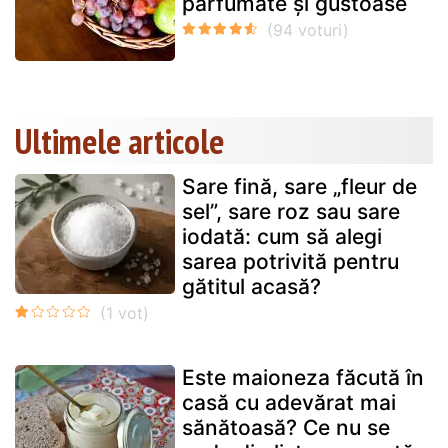
parfumate și gustoase
Ultimele articole
Sare fină, sare „fleur de
sel”, sare roz sau sare
iodată: cum să alegi
sarea potrivită pentru
gătitul acasă?
Este maioneza făcută în
casă cu adevărat mai
sănătoasă? Ce nu se