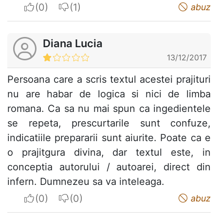
I apreciate
I do not appreciate
abuz
Diana Lucia
13/12/2017
Persoana care a scris textul acestei prajituri
nu are habar de logica si nici de limba
romana. Ca sa nu mai spun ca ingedientele
se repeta, prescurtarile sunt confuze,
indicatiile prepararii sunt aiurite. Poate ca e
o prajitgura divina, dar textul este, in
conceptia autorului / autoarei, direct din
infern. Dumnezeu sa va inteleaga.
I apreciate
I do not appreciate
abuz