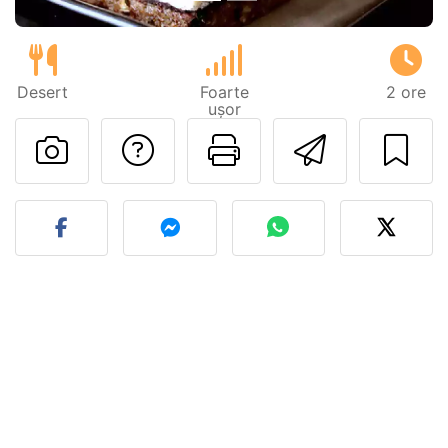
Desert
Foarte
2 ore
ușor
Adresează o întreb
Printează pa
Trimite
Postează o poză cu rețeta 