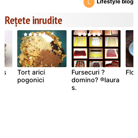
Lifestyle blog
L
Rețete inrudite
rs
Tort arici
Fursecuri ?
Floa
pogonici
domino? ®laura
s.