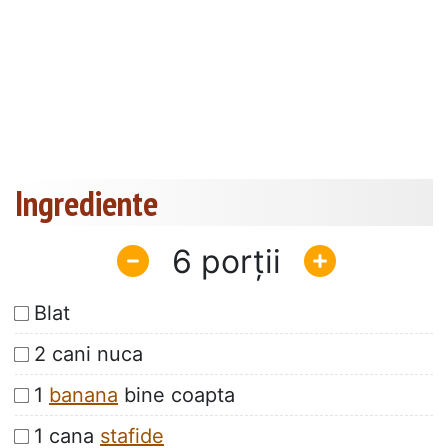
Ingrediente
6
Blat
2 cani nuca
1
banana
bine coapta
1 cana
stafide