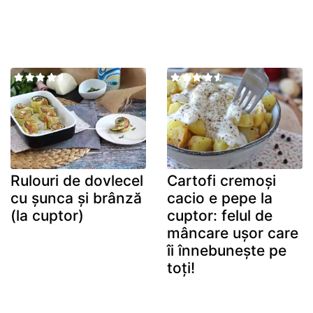
Rulouri de dovlecel
Cartofi cremoși
cu șunca și brânză
cacio e pepe la
(la cuptor)
cuptor: felul de
mâncare ușor care
îi înnebunește pe
toți!