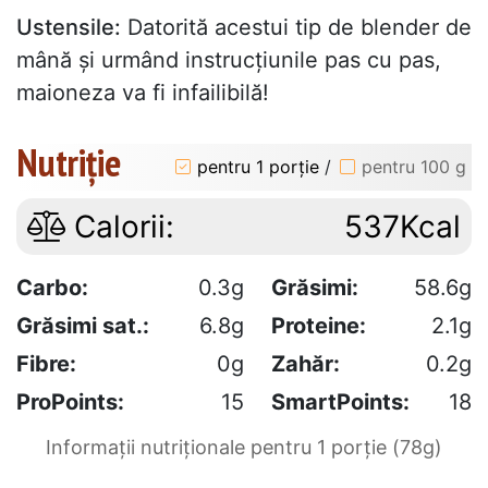
Ustensile:
Datorită acestui tip de blender de
mână și urmând instrucțiunile pas cu pas,
maioneza va fi infailibilă!
Nutriție
pentru 1 porție
/
pentru 100 g
Calorii:
537Kcal
Carbo:
0.3g
Grăsimi:
58.6g
Grăsimi sat.:
6.8g
Proteine:
2.1g
Fibre:
0g
Zahăr:
0.2g
ProPoints:
15
SmartPoints:
18
Informații nutriționale pentru 1 porție (78g)