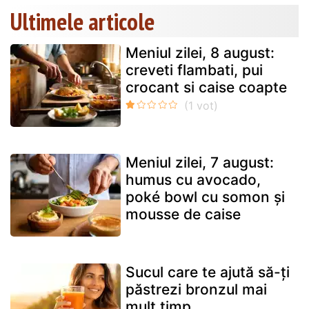
Ultimele articole
Meniul zilei, 8 august:
creveti flambati, pui
crocant si caise coapte
Meniul zilei, 7 august:
humus cu avocado,
poké bowl cu somon și
mousse de caise
Sucul care te ajută să-ți
păstrezi bronzul mai
mult timp