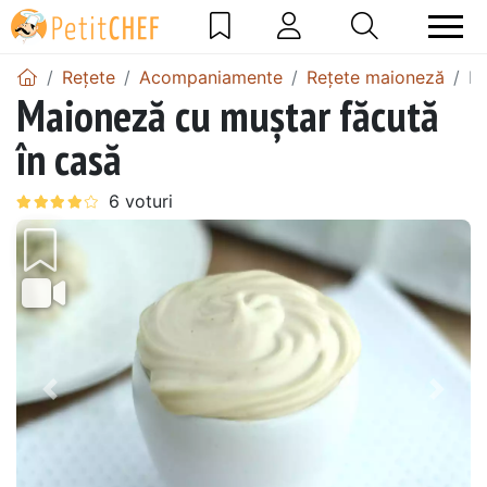
Rețete
Acompaniamente
Rețete maioneză
Ma
Maioneză cu muștar făcută
în casă
Precedentul
Urmă