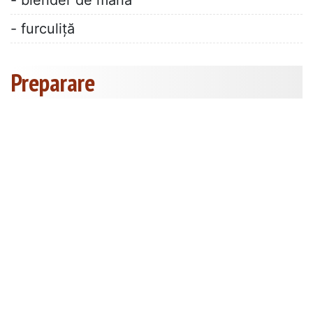
- blender de mână
- furculiță
Preparare