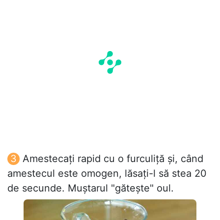
Amestecați rapid cu o furculiță și, când
amestecul este omogen, lăsați-l să stea 20
de secunde. Muștarul "gătește" oul.