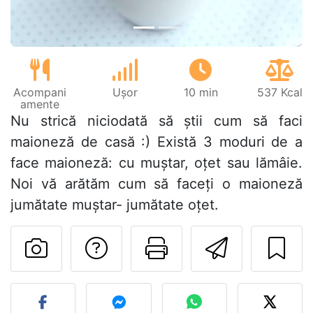
Acompani
Ușor
10 min
537 Kcal
amente
Nu strică niciodată să știi cum să faci
maioneză de casă :) Există 3 moduri de a
face maioneză: cu muștar, oțet sau lămâie.
Noi vă arătăm cum să faceți o maioneză
jumătate muștar- jumătate oțet.
Adresează o întreb
Printează pa
Trimite
Postează o poză cu rețeta 