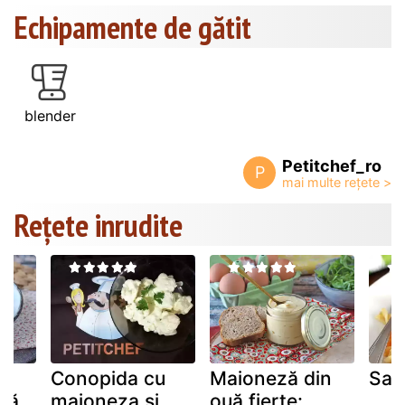
Echipamente de gătit
blender
Petitchef_ro
P
Rețete inrudite
Conopida cu
Maioneză din
Sal
uă
maioneza si
ouă fierte: