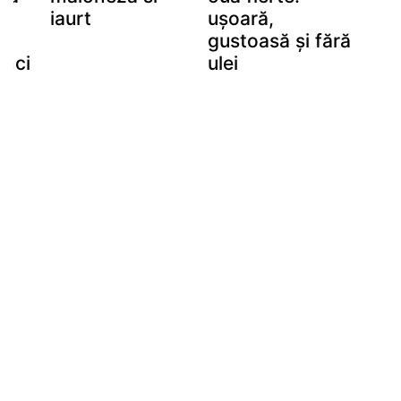
iaurt
ușoară,
gustoasă și fără
unci
ulei
i