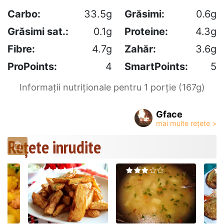
Carbo:
33.5g
Grăsimi:
0.6g
Grăsimi sat.:
0.1g
Proteine:
4.3g
Fibre:
4.7g
Zahăr:
3.6g
ProPoints:
4
SmartPoints:
5
Informații nutriționale pentru 1 porție (167g)
Gface
Rețete inrudite