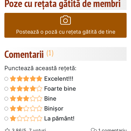
Poze cu rețata gătită de membri
Postează o poză cu rețeta gătită de tine
Comentarii
Punctează această reţetă:
Excelent!!!
Foarte bine
Bine
Binișor
La pământ!
3.86/5, 7 voturi
1 comentariu