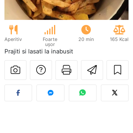
Aperitiv
Foarte
20 min
165 Kcal
ușor
Prajiti si lasati la inabusit
Adresează o întreb
Printează pa
Trimite
Postează o poză cu rețeta 