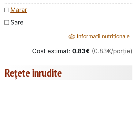
Marar
Sare
Informații nutriționale
Cost estimat:
0.83
€
(0.83€/porție)
Rețete inrudite