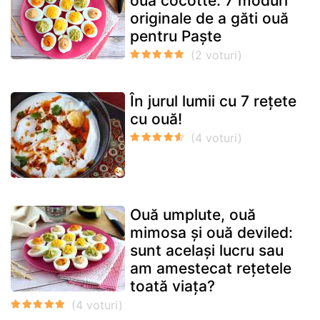
ouă cocotte: 7 moduri
originale de a găti ouă
pentru Paște
În jurul lumii cu 7 rețete
cu ouă!
Ouă umplute, ouă
mimosa și ouă deviled:
sunt același lucru sau
am amestecat rețetele
toată viața?