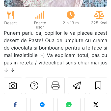
Desert
Foarte
2 h 13 m
325 Kcal
ușor
Punem pariu ca, copiilor le va placea acest
desert de Paste! Oua de umplute cu crema
de ciocolata si bomboane pentru a le face si
mai irezistibile :-) Va explicam totul, pas cu
pas in reteta / videoclipul scris chiar mai jos
↓ ↓
Adresează o întreb
Printează pa
Trimite
Postează o poză cu rețeta 