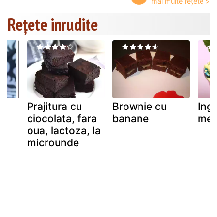
Rețete inrudite
Prajitura cu
Brownie cu
Ing
ciocolata, fara
banane
men
oua, lactoza, la
microunde