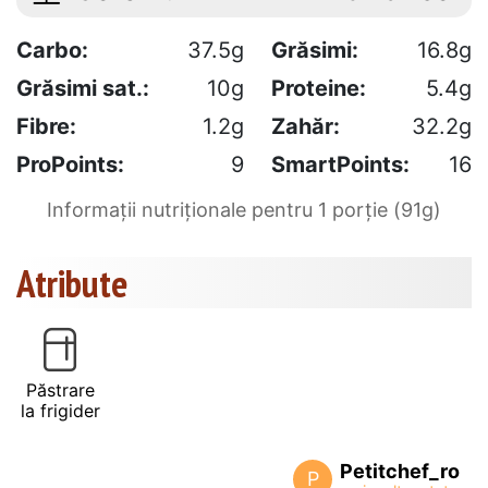
Carbo:
37.5g
Grăsimi:
16.8g
Grăsimi sat.:
10g
Proteine:
5.4g
Fibre:
1.2g
Zahăr:
32.2g
ProPoints:
9
SmartPoints:
16
Informații nutriționale pentru 1 porție (91g)
Atribute
Păstrare
la frigider
Petitchef_ro
P