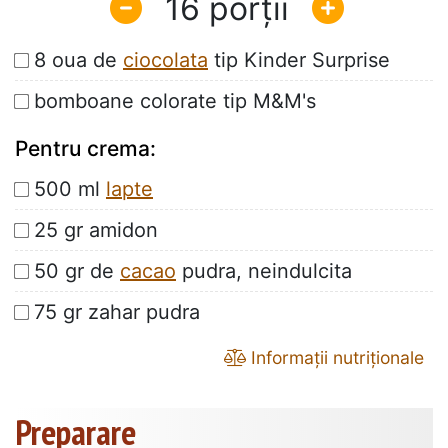
16
8 oua de
ciocolata
tip Kinder Surprise
bomboane colorate tip M&M's
Pentru crema:
500 ml
lapte
25 gr amidon
50 gr de
cacao
pudra, neindulcita
75 gr zahar pudra
Informații nutriționale
Preparare