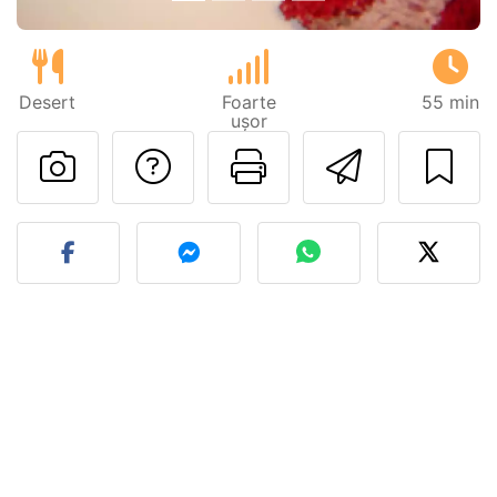
Desert
Foarte
55 min
ușor
Adresează o întreb
Printează pa
Trimite
Postează o poză cu rețeta 