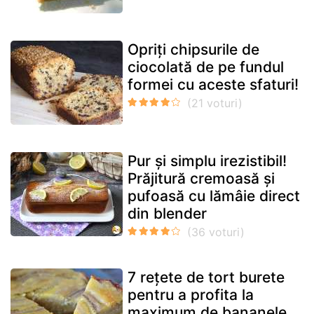
Opriți chipsurile de
ciocolată de pe fundul
formei cu aceste sfaturi!
Pur și simplu irezistibil!
Prăjitură cremoasă și
pufoasă cu lămâie direct
din blender
7 rețete de tort burete
pentru a profita la
maximum de bananele