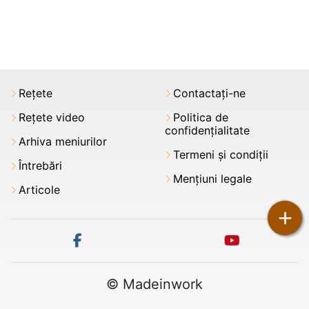
Rețete
Contactați-ne
Rețete video
Politica de
confidențialitate
Arhiva meniurilor
Termeni şi condiții
Întrebări
Mențiuni legale
Articole
+
facebook
youtube
© Madeinwork