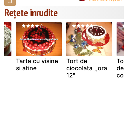
Rețete inrudite
Tarta cu visine
Tort de
Tor
si afine
ciocolata ,,ora
dec
12"
cos 