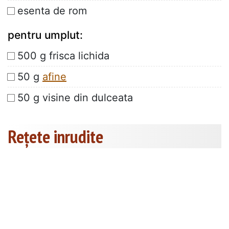
esenta de rom
pentru umplut:
500 g frisca lichida
50 g
afine
50 g visine din dulceata
Rețete inrudite