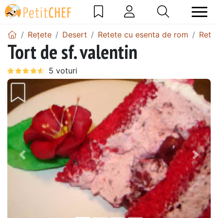
Rețete
Desert
Retete cu esenta de rom
Rete
Tort de sf. valentin
Precedentul
Urmă