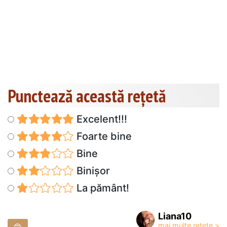
Punctează această reţetă
Excelent!!!
Foarte bine
Bine
Binișor
La pământ!
Liana10