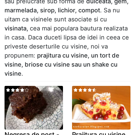
sau prelucrate sub forma de
dulceata, gem,
marmelada, sirop, lichior, compot
. Sa nu
uitam ca visinele sunt asociate si cu
visinata,
cea mai populara bautura realizata
in casa. Daca duceti lipsa de idei in ceea ce
priveste deserturile cu visine, noi va
propunem:
prajitura cu visine, un tort de
visine, briose cu visine sau un shake cu
visine
.
Negresa de post -
Prajitura cu visine