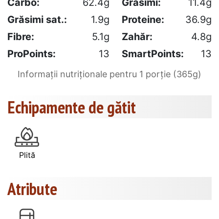
Carbo:
62.4g
Grăsimi:
11.4g
Grăsimi sat.:
1.9g
Proteine:
36.9g
Fibre:
5.1g
Zahăr:
4.8g
ProPoints:
13
SmartPoints:
13
Informații nutriționale pentru 1 porție (365g)
Echipamente de gătit
Plită
Atribute