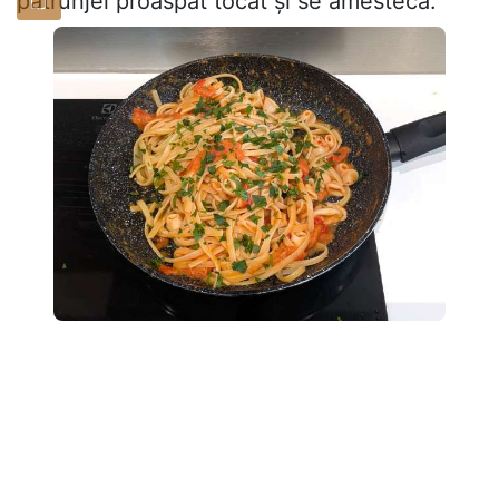
pătrunjel proaspăt tocat și se amestecă.