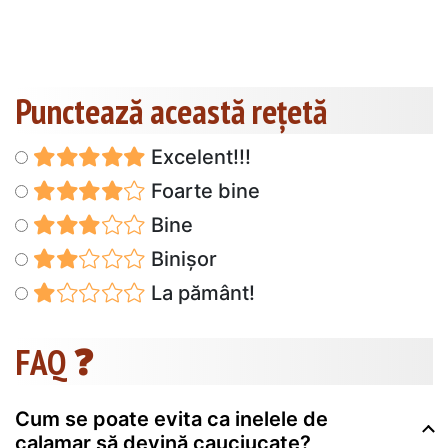
Punctează această reţetă
Excelent!!!
Foarte bine
Bine
Binișor
La pământ!
FAQ ❓
Cum se poate evita ca inelele de
calamar să devină cauciucate?