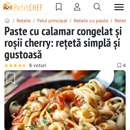
Rețete
Felul principal
Retete cu paste
Retete 
Paste cu calamar congelat și
roșii cherry: rețetă simplă și
gustoasă
Precedentul
Urmă