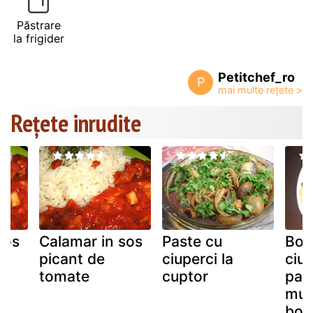
Păstrare
la frigider
Petitchef_ro
P
Rețete inrudite
sos
Calamar in sos
Paste cu
Bou
picant de
ciuperci la
ciup
tomate
cuptor
past
mu
bou