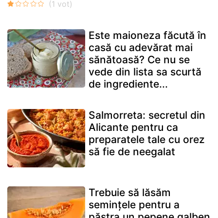
Este maioneza făcută în
casă cu adevărat mai
sănătoasă? Ce nu se
vede din lista sa scurtă
de ingrediente...
Salmorreta: secretul din
Alicante pentru ca
preparatele tale cu orez
să fie de neegalat
Trebuie să lăsăm
semințele pentru a
păstra un pepene galben