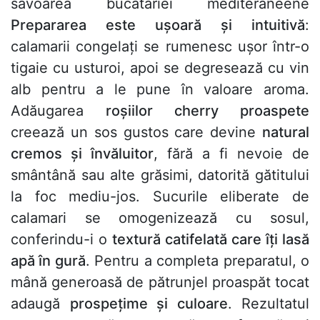
savoarea bucătăriei mediteraneene
Prepararea este ușoară și intuitivă
:
calamarii congelați se rumenesc ușor într-o
tigaie cu usturoi, apoi se degresează cu vin
alb pentru a le pune în valoare aroma.
Adăugarea
roșiilor cherry proaspete
creează un sos gustos care devine
natural
cremos și învăluitor
, fără a fi nevoie de
smântână sau alte grăsimi, datorită gătitului
la foc mediu-jos. Sucurile eliberate de
calamari se omogenizează cu sosul,
conferindu-i o
textură catifelată care îți lasă
apă în gură
. Pentru a completa preparatul, o
mână generoasă de pătrunjel proaspăt tocat
adaugă
prospețime și culoare
. Rezultatul