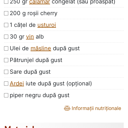
250 gr
calamar
congelat (sau proaspăt)
200 g roșii cherry
1 cățel de
usturoi
30 gr
vin
alb
Ulei de
măsline
după gust
Pătrunjel după gust
Sare după gust
Ardei
iute după gust (opțional)
piper negru după gust
Informații nutriționale