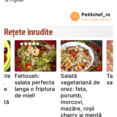
Petitchef_ro
P
Rețete inrudite
ucte
Fattoush:
Salată
Tab
i,
salata perfecta
vegetariană de
sala
eșe
langa o friptura
orez: feta,
de miel!
porumb,
ectă
morcovi,
!
mazăre, roșii
cherry și mentă