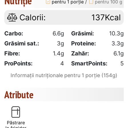
Nutriție
pentru 1 porție
/
pentru 100 g
Calorii:
137Kcal
Carbo:
6.6g
Grăsimi:
10.3g
Grăsimi sat.:
3g
Proteine:
3.3g
Fibre:
1.4g
Zahăr:
6.1g
ProPoints:
4
SmartPoints:
5
Informații nutriționale pentru 1 porție (154g)
Atribute
Păstrare
la frigider