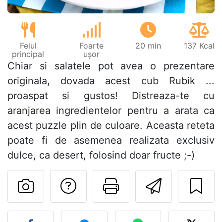
Felul
Foarte
20 min
137 Kcal
principal
ușor
Chiar si salatele pot avea o prezentare
originala, dovada acest cub Rubik ...
proaspat si gustos! Distreaza-te cu
aranjarea ingredientelor pentru a arata ca
acest puzzle plin de culoare. Aceasta reteta
poate fi de asemenea realizata exclusiv
dulce, ca desert, folosind doar fructe ;-)
Adresează o întreb
Printează pa
Trimite
Postează o poză cu rețeta 