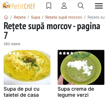
Rețete
Supa
Rețete supă morcov
Rețete sup
Rețete supă morcov - pagina
7
280 rețete
Supa de pui cu
Supa crema de
taietei de casa
legume verzi