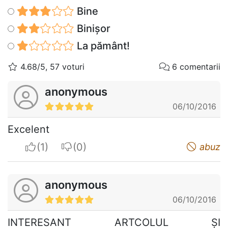
Bine
Binișor
La pământ!
4.68/5, 57 voturi
6 comentarii
anonymous
06/10/2016
Excelent
I apreciate
I do not appreciate
abuz
anonymous
06/10/2016
INTERESANT ARTCOLUL ȘI