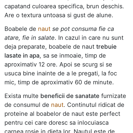
capatand culoarea specifica, brun deschis.
Are o textura untoasa si gust de alune.
Boabele de
naut
se pot consuma fie ca
atare, fie in salate
. In cazul in care nu sunt
deja preparate, boabele de naut
trebuie
lasate in apa
, sa se inmoaie, timp de
aproximativ 12 ore. Apoi se scurg si se
usuca bine inainte de a le pregati, la foc
mic, timp de aproximativ 60 de minute.
Exista multe
beneficii de sanatate
furnizate
de consumul de
naut
. Continutul ridicat de
proteine al boabelor de naut ​​este perfect
pentru cei care doresc sa inlocuiasca
carnea rosie in dieta lor. Nautul este de