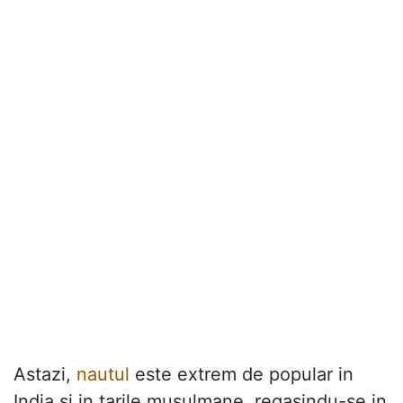
Astazi,
nautul
este extrem de popular in
India si in tarile musulmane, regasindu-se in