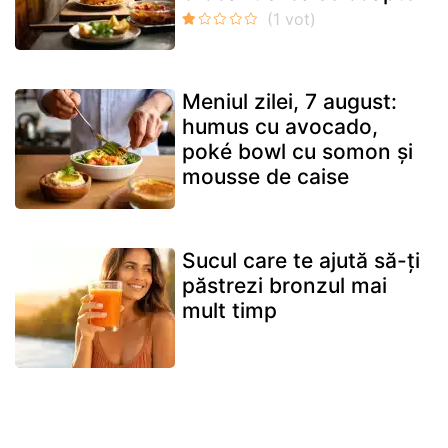
Meniul zilei, 7 august:
humus cu avocado,
poké bowl cu somon și
mousse de caise
Sucul care te ajută să-ți
păstrezi bronzul mai
mult timp