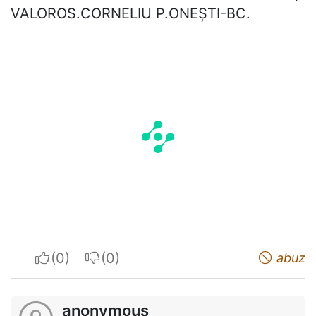
VALOROS.CORNELIU P.ONEȘTI-BC.
I apreciate
I do not appreciate
abuz
anonymous