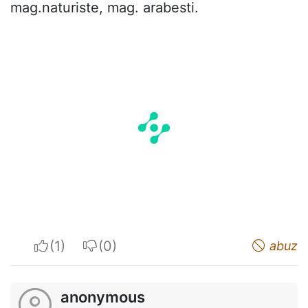
mag.naturiste, mag. arabesti.
I apreciate
I do not appreciate
abuz
anonymous