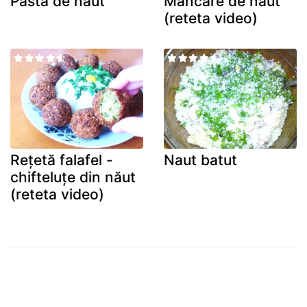
Pasta de naut
Mancare de naut
(reteta video)
Rețetă falafel -
Naut batut
chifteluţe din năut
(reteta video)