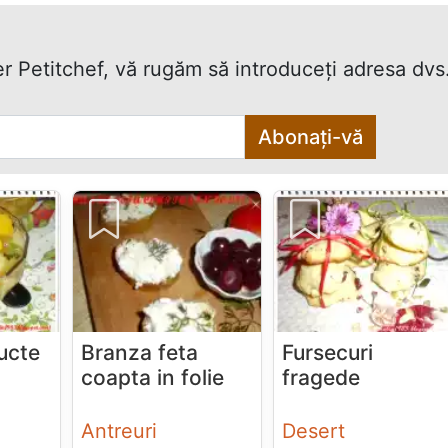
er Petitchef, vă rugăm să introduceţi adresa dvs
Abonați-vă
ructe
Branza feta
Fursecuri
coapta in folie
fragede
Antreuri
Desert