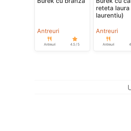
Burek cu branza
Burek cu ca
reteta laura
laurentiu)
Antreuri
Antreuri
Antreuri
4.5 / 5
Antreuri
4