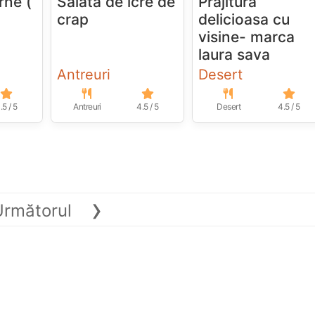
rne (
Salata de icre de
Prajitura
crap
delicioasa cu
visine- marca
laura sava
Antreuri
Desert
.5 / 5
Antreuri
4.5 / 5
Desert
4.5 / 5
›
Următorul