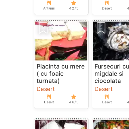
Antreuri
4.2 / 5
Desert
4
Placinta cu mere
Fursecuri c
( cu foaie
migdale si
turnata)
ciocolata
Desert
Desert
Desert
4.6 / 5
Desert
4