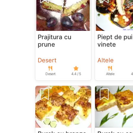
Prajitura cu
Piept de pui
prune
vinete
Desert
Altele
Desert
4.4 / 5
Altele
4