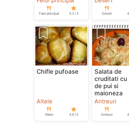
Felul principal
Desert
Felul principal
4.3 / 5
Desert
4
Chifle pufoase
Salata de
cruditati cu
de pui si
maioneza
Altele
Antreuri
Altele
4.6 / 5
Antreuri
4