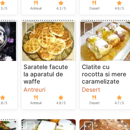
.5 / 5
Antreuri
4.3 / 5
Desert
4.6 / 5
u
Saratele facute
Clatite cu
la aparatul de
rocotta si mere
waffe
caramelizate
Antreuri
Desert
.8 / 5
Antreuri
4.8 / 5
Desert
4.7 / 5