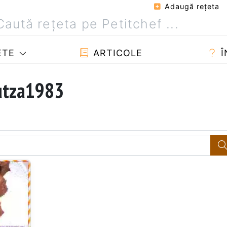
Adaugă reţeta
ETE
ARTICOLE
Î
nutza1983