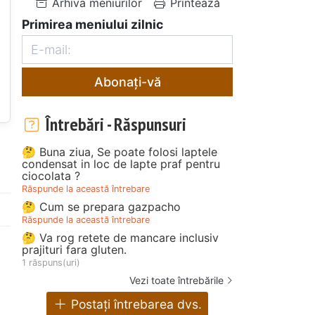
Arhiva meniurilor
Printează
Primirea meniului zilnic
Abonați-vă
Întrebări - Răspunsuri
🤔 Buna ziua, Se poate folosi laptele
condensat in loc de lapte praf pentru
ciocolata ?
Răspunde la această întrebare
🤔 Cum se prepara gazpacho
Răspunde la această întrebare
🤔 Va rog retete de mancare inclusiv
prajituri fara gluten.
1 răspuns(uri)
Vezi toate întrebările
Postați întrebarea dvs.