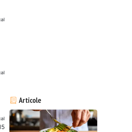
cal
al
Articole
al
15