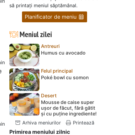
in
să printați meniul săptămânal.
Planificator de meniu
Meniul zilei
Antreuri
Humus cu avocado
in
e
Felul principal
Poké bowl cu somon
Desert
Mousse de caise super
ușor de făcut, fără gătit
și cu puține ingrediente!
Arhiva meniurilor
Printează
in
Primirea meniului zilnic