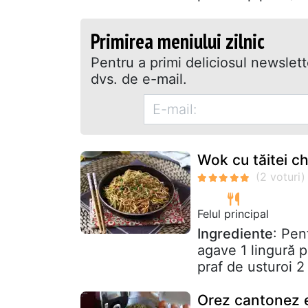
Primirea meniului zilnic
Pentru a primi deliciosul newslet
dvs. de e-mail.
Wok cu tăitei chi
Felul principal
Ingrediente
: Pen
agave 1 lingură pa
praf de usturoi 2 
Orez cantonez 