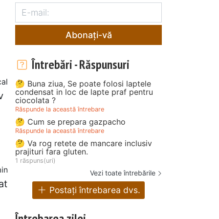
Abonați-vă
Întrebări - Răspunsuri
al
🤔 Buna ziua, Se poate folosi laptele
condensat in loc de lapte praf pentru
v
ciocolata ?
Răspunde la această întrebare
🤔 Cum se prepara gazpacho
Răspunde la această întrebare
🤔 Va rog retete de mancare inclusiv
prajituri fara gluten.
1 răspuns(uri)
in
Vezi toate întrebările
at
Postați întrebarea dvs.
Întrebarea zilei