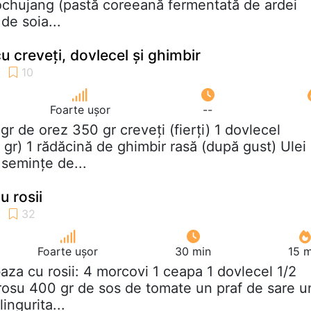
gochujang (pastă coreeană fermentată de ardei
de soia...
u creveți, dovlecel și ghimbir
Foarte ușor
--
 gr de orez 350 gr creveți (fierți) 1 dovlecel
gr) 1 rădăcină de ghimbir rasă (după gust) Ulei
 semințe de...
u rosii
Foarte ușor
30 min
15 m
baza cu rosii: 4 morcovi 1 ceapa 1 dovlecel 1/2
 rosu 400 gr de sos de tomate un praf de sare u
lingurita...