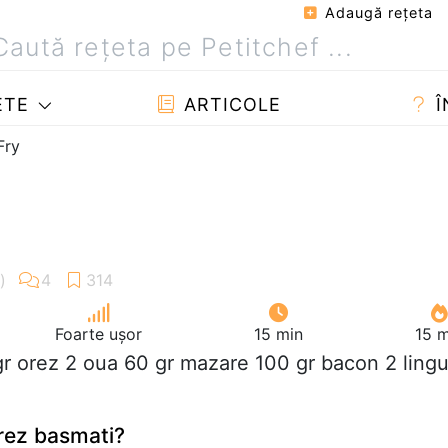
Adaugă reţeta
ETE
ARTICOLE
Î
Fry
Foarte ușor
15 min
15 m
gr orez 2 oua 60 gr mazare 100 gr bacon 2 lingu
rez basmati?