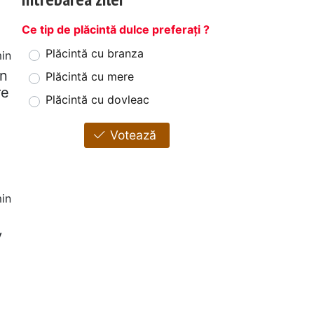
Ce tip de plăcintă dulce preferați ?
Plăcintă cu branza
in
un
Plăcintă cu mere
re
Plăcintă cu dovleac
Votează
in
v