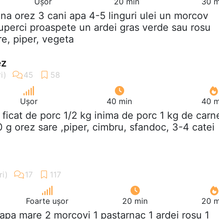
Ușor
20 min
30 m
ana orez 3 cani apa 4-5 linguri ulei un morcov
iuperci proaspete un ardei gras verde sau rosu
re, piper, vegeta
ez
Ușor
40 min
40 m
g ficat de porc 1/2 kg inima de porc 1 kg de carn
 g orez sare ,piper, cimbru, sfandoc, 3-4 catei
Foarte ușor
20 min
20 m
eapa mare 2 morcovi 1 pastarnac 1 ardei rosu 1