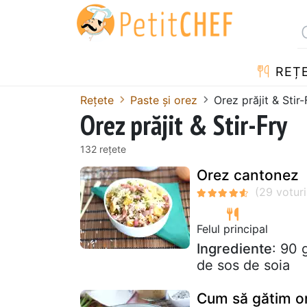
REȚ
Rețete
Paste și orez
Orez prăjit & Stir-
Orez prăjit & Stir-Fry
132 rețete
Orez cantonez
Felul principal
Ingrediente
: 90 
de sos de soia
Cum să gătim o