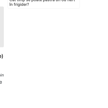
în frigider?
e)
in
e