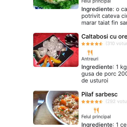
Felul principal
Ingrediente
: o c
potrivit cateva c
marar taiat fin sa
Caltabosi cu or
Antreuri
Ingrediente
: 1 k
gusa de porc 200
de usturoi
Pilaf sarbesc
Felul principal
Ingrediente
: 1 c