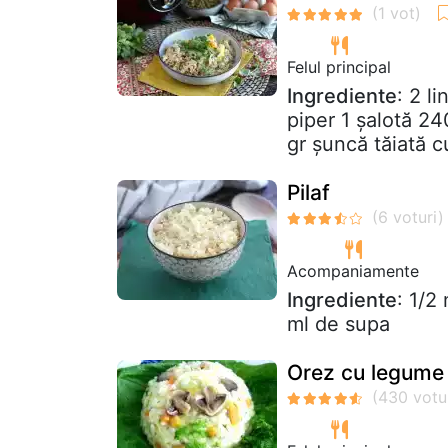
Felul principal
Ingrediente
: 2 l
piper 1 șalotă 2
gr șuncă tăiată c
Pilaf
Acompaniamente
Ingrediente
: 1/2
ml de supa
Orez cu legume