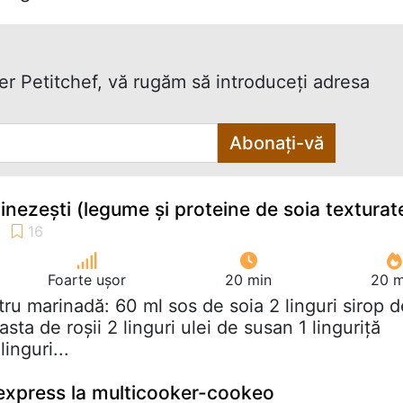
ter Petitchef, vă rugăm să introduceţi adresa
Abonați-vă
nezești (legume și proteine ​​​​de soia texturat
Foarte ușor
20 min
20 m
tru marinadă: 60 ml sos de soia 2 linguri sirop d
sta de roșii 2 linguri ulei de susan 1 linguriță
linguri...
express la multicooker-cookeo