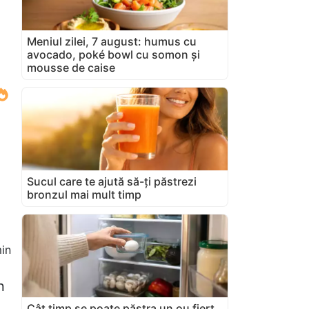
Meniul zilei, 7 august: humus cu
avocado, poké bowl cu somon și
mousse de caise
Sucul care te ajută să-ți păstrezi
bronzul mai mult timp
in
n
Cât timp se poate păstra un ou fiert