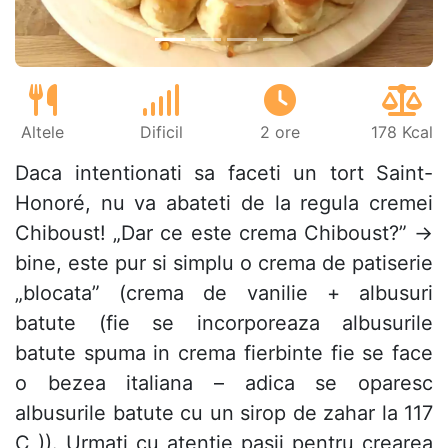
Altele
Dificil
2 ore
178 Kcal
Daca intentionati sa faceti un tort Saint-
Honoré, nu va abateti de la regula cremei
Chiboust! „Dar ce este crema Chiboust?” →
bine, este pur si simplu o crema de patiserie
„blocata” (crema de vanilie + albusuri
batute (fie se incorporeaza albusurile
batute spuma in crema fierbinte fie se face
o bezea italiana – adica se oparesc
albusurile batute cu un sirop de zahar la 117
C )). Urmati cu atentie pasii pentru crearea