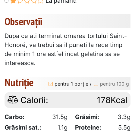
La pământ!
Observații
Dupa ce ati terminat ornarea tortului Saint-
Honoré, va trebui sa il puneti la rece timp
de minim 1 ora astfel incat gelatina sa se
intareasca.
Nutriție
pentru 1 porție
/
pentru 100 g
Calorii:
178Kcal
Carbo:
31.5g
Grăsimi:
3.3g
Grăsimi sat.:
1.1g
Proteine:
5.5g