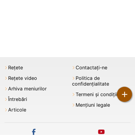
Rețete
Contactați-ne
Rețete video
Politica de
confidențialitate
Arhiva meniurilor
+
Termeni şi condiții
Întrebări
Mențiuni legale
Articole
facebook
youtube