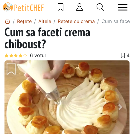
Rețete
Altele
Retete cu crema
Cum sa faceti
Cum sa faceti crema
chiboust?
Precedentul
Urmă