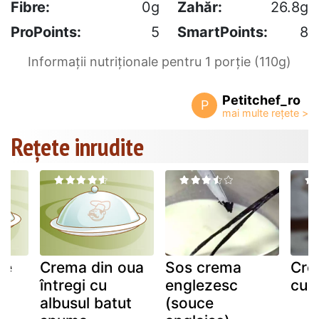
Fibre:
0g
Zahăr:
26.8g
ProPoints:
5
SmartPoints:
8
Informații nutriționale pentru 1 porție (110g)
Petitchef_ro
P
Rețete inrudite
ee
Crema din oua
Sos crema
Cre
întregi cu
englezesc
cu l
albusul batut
(souce