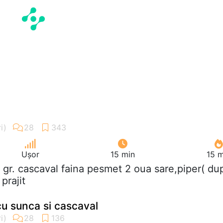
Ușor
15 min
15 m
 gr. cascaval faina pesmet 2 oua sare,piper( du
prajit
cu sunca si cascaval