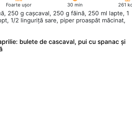
Foarte ușor
30 min
261 k
uă, 250 g cașcaval, 250 g făină, 250 ml lapte, 1
opt, 1/2 linguriță sare, piper proaspăt măcinat,
aprilie: bulete de cascaval, pui cu spanac și
ă