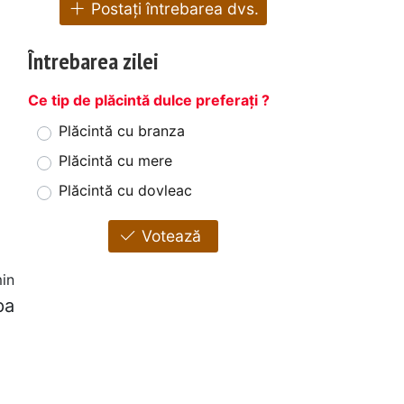
Postați întrebarea dvs.
Întrebarea zilei
Ce tip de plăcintă dulce preferați ?
Plăcintă cu branza
Plăcintă cu mere
Plăcintă cu dovleac
Votează
in
pa