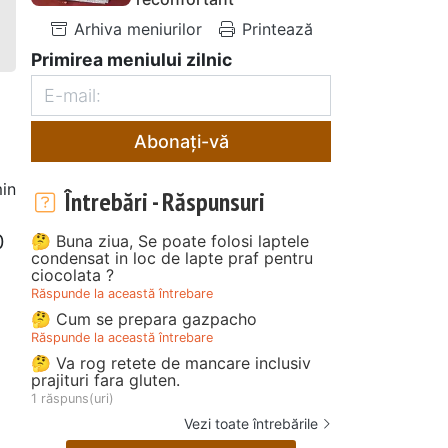
Arhiva meniurilor
Printează
Primirea meniului zilnic
Abonați-vă
in
Întrebări - Răspunsuri
2
0
🤔 Buna ziua, Se poate folosi laptele
condensat in loc de lapte praf pentru
ciocolata ?
Răspunde la această întrebare
🤔 Cum se prepara gazpacho
Răspunde la această întrebare
🤔 Va rog retete de mancare inclusiv
prajituri fara gluten.
1 răspuns(uri)
Vezi toate întrebările