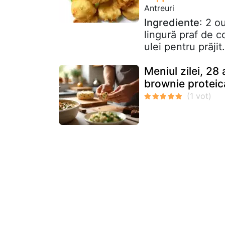
Antreuri
Ingrediente
: 2 o
lingură praf de c
ulei pentru prăjit.
Meniul zilei, 28 
brownie proteic